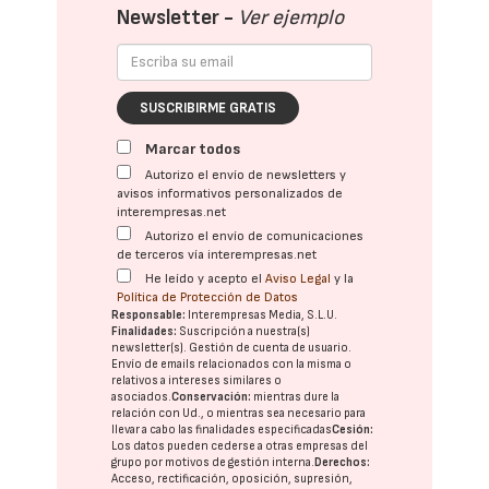
Newsletter -
Ver ejemplo
SUSCRIBIRME GRATIS
Marcar todos
Autorizo el envío de newsletters y
avisos informativos personalizados de
interempresas.net
Autorizo el envío de comunicaciones
de terceros vía interempresas.net
He leído y acepto el
Aviso Legal
y la
Política de Protección de Datos
Responsable:
Interempresas Media, S.L.U.
Finalidades:
Suscripción a nuestra(s)
newsletter(s). Gestión de cuenta de usuario.
Envío de emails relacionados con la misma o
relativos a intereses similares o
asociados.
Conservación:
mientras dure la
relación con Ud., o mientras sea necesario para
llevar a cabo las finalidades especificadas
Cesión:
Los datos pueden cederse a otras
empresas del
grupo
por motivos de gestión interna.
Derechos:
Acceso, rectificación, oposición, supresión,