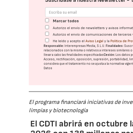
Suscríbase a nuestra Newsletter -
Marcar todos
Autorizo el envío de newsletters y avisos inform
Autorizo el envío de comunicaciones de terceros 
He leído y acepto el
Aviso Legal
y la
Política de Pr
Responsable:
Interempresas Media, S.L.U.
Finalidades:
Suscri
relacionados con la misma o relativos a intereses similares 
llevar a cabo las finalidades especificadas
Cesión:
Los datos p
Acceso, rectificación, oposición, supresión, portabilidad, l
considera que el tratamiento no se ajusta a la normativa vige
Datos
El programa financiará iniciativas de inv
limpias y biotecnología
El CDTI abrirá en octubre