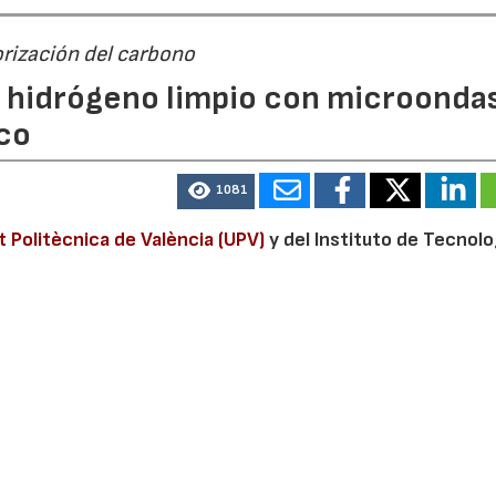
orización del carbono
n hidrógeno limpio con microondas
co
1081
t Politècnica de València (UPV)
y del Instituto de Tecnolo
V, ha desarrollado un sistema que permite obtener hidróg
de microondas. La tecnología reduce significativamente e
emisiones directas de CO2 y convierte el carbono genera
licaciones industriales.
de la Universitat Politècnica de València (UPV), liderado p
s del Instituto de Tecnología Química (ITQ), centro mixto d
s (CSIC) y la UPV, dirigido por José Manuel Serra, ha desarr