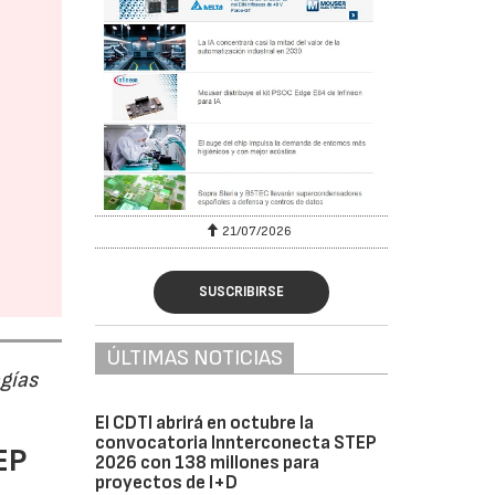
6
21/07/2026
SUSCRIBIRSE
ÚLTIMAS NOTICIAS
ogías
El CDTI abrirá en octubre la
convocatoria Innterconecta STEP
EP
2026 con 138 millones para
proyectos de I+D