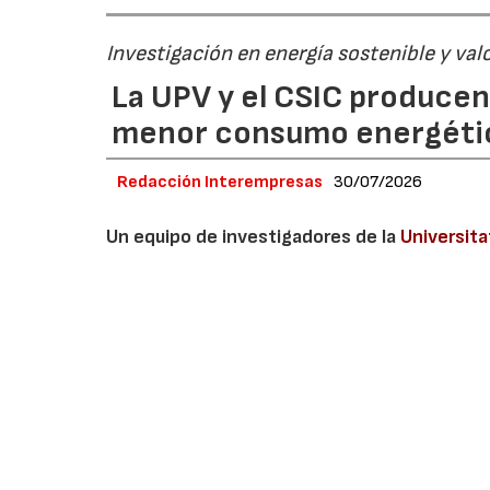
Investigación en energía sostenible y val
La UPV y el CSIC produce
menor consumo energéti
Redacción Interempresas
30/07/2026
Un equipo de investigadores de la
Universita
Química (ITQ), centro mixto del CSIC y la UP
limpio a partir de metano mediante energía 
consumo energético del proceso, evita las 
nanomateriales de alto valor añadido para ap
Un equipo del grupo DIMAS del Instituto ITACA 
Manuel Catalá Civera, junto con investigadore
Consejo Superior de Investigaciones Científica