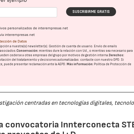
Ver ejemplo
SUSCRIBIRME GRATIS
ativos personalizados de interempresas.net
vía interempresas.net
otección de Datos
pción a nuestra(s) newsletter(s). Gestión de cuenta de usuario. Envío de emails
o asociados.
Conservación:
mientras dure la relación con Ud., o mientras sea necesario para
ueden cederse a otras
empresas del grupo
por motivos de gestión interna.
Derechos:
imitación del tratatamiento y decisiones automatizadas:
contacte con nuestro DPD
. Si
21/07/2026
28/07/202
nte, puede presentar reclamación ante la
AEPD
.
Más información:
Política de Protección de
estigación centradas en tecnologías digitales, tecnol
 la convocatoria Innterconecta ST