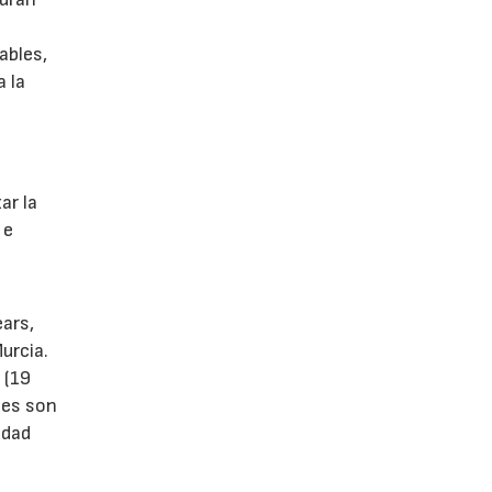
ables,
a la
s
ar la
 e
ears,
urcia.
 (19
tes son
idad