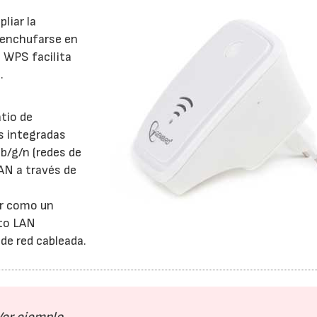
liar la
 enchufarse en
 WPS facilita
.
tio de
s integradas
b/g/n (redes de
AN a través de
ar como un
rto LAN
de red cableada.