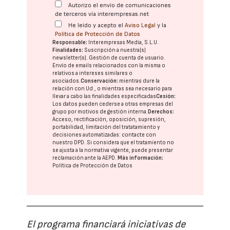
Autorizo el envío de comunicaciones
de terceros vía interempresas.net
He leído y acepto el
Aviso Legal
y la
Política de Protección de Datos
Responsable:
Interempresas Media, S.L.U.
Finalidades:
Suscripción a nuestra(s)
newsletter(s). Gestión de cuenta de usuario.
Envío de emails relacionados con la misma o
relativos a intereses similares o
asociados.
Conservación:
mientras dure la
relación con Ud., o mientras sea necesario para
llevar a cabo las finalidades especificadas
Cesión:
Los datos pueden cederse a otras
empresas del
grupo
por motivos de gestión interna.
Derechos:
Acceso, rectificación, oposición, supresión,
portabilidad, limitación del tratatamiento y
decisiones automatizadas:
contacte con
nuestro DPD
. Si considera que el tratamiento no
se ajusta a la normativa vigente, puede presentar
reclamación ante la
AEPD
.
Más información:
Política de Protección de Datos
El programa financiará iniciativas de