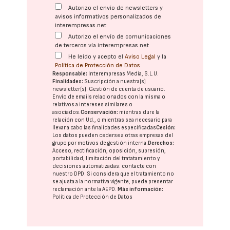
Autorizo el envío de newsletters y
avisos informativos personalizados de
interempresas.net
Autorizo el envío de comunicaciones
de terceros vía interempresas.net
He leído y acepto el
Aviso Legal
y la
Política de Protección de Datos
Responsable:
Interempresas Media, S.L.U.
Finalidades:
Suscripción a nuestra(s)
newsletter(s). Gestión de cuenta de usuario.
Envío de emails relacionados con la misma o
relativos a intereses similares o
asociados.
Conservación:
mientras dure la
relación con Ud., o mientras sea necesario para
llevar a cabo las finalidades especificadas
Cesión:
Los datos pueden cederse a otras
empresas del
grupo
por motivos de gestión interna.
Derechos:
Acceso, rectificación, oposición, supresión,
portabilidad, limitación del tratatamiento y
decisiones automatizadas:
contacte con
nuestro DPD
. Si considera que el tratamiento no
se ajusta a la normativa vigente, puede presentar
reclamación ante la
AEPD
.
Más información:
Política de Protección de Datos