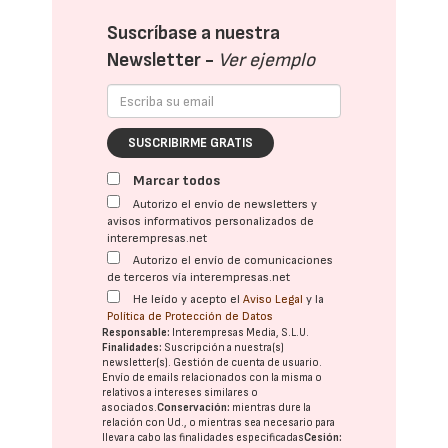
Suscríbase a nuestra
Newsletter -
Ver ejemplo
SUSCRIBIRME GRATIS
Marcar todos
Autorizo el envío de newsletters y
avisos informativos personalizados de
interempresas.net
Autorizo el envío de comunicaciones
de terceros vía interempresas.net
He leído y acepto el
Aviso Legal
y la
Política de Protección de Datos
Responsable:
Interempresas Media, S.L.U.
Finalidades:
Suscripción a nuestra(s)
newsletter(s). Gestión de cuenta de usuario.
Envío de emails relacionados con la misma o
relativos a intereses similares o
asociados.
Conservación:
mientras dure la
relación con Ud., o mientras sea necesario para
llevar a cabo las finalidades especificadas
Cesión: