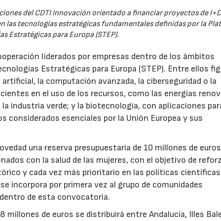
iones del CDTI Innovación orientado a financiar proyectos de I+D
 las tecnologías estratégicas fundamentales definidas por la Pl
as Estratégicas para Europa (STEP).
ooperación liderados por empresas dentro de los ámbitos
ecnologías Estratégicas para Europa (STEP). Entre ellos fi
 artificial, la computación avanzada, la ciberseguridad o la
icientes en el uso de los recursos, como las energías renov
a industria verde; y la biotecnología, con aplicaciones par
tos considerados esenciales por la Unión Europea y sus
novedad una reserva presupuestaria de 10 millones de euro
ados con la salud de las mujeres, con el objetivo de reforz
rico y cada vez más prioritario en las políticas científicas
s se incorpora por primera vez al grupo de comunidades
 dentro de esta convocatoria.
illones de euros se distribuirá entre Andalucía, Illes Bal