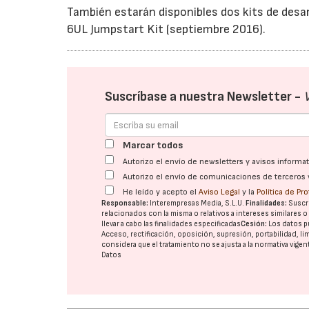
También estarán disponibles dos kits de des
6UL Jumpstart Kit (septiembre 2016).
Suscríbase a nuestra Newsletter -
Marcar todos
Autorizo el envío de newsletters y avisos inform
Autorizo el envío de comunicaciones de terceros 
He leído y acepto el
Aviso Legal
y la
Política de Pr
Responsable:
Interempresas Media, S.L.U.
Finalidades:
Suscri
relacionados con la misma o relativos a intereses similares 
llevar a cabo las finalidades especificadas
Cesión:
Los datos p
Acceso, rectificación, oposición, supresión, portabilidad, l
considera que el tratamiento no se ajusta a la normativa vige
Datos