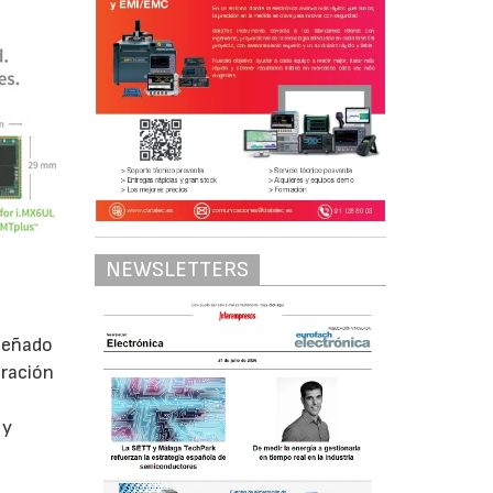
NEWSLETTERS
iseñado
gración
 y