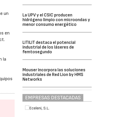
de un
La UPV y el CSIC producen
hidrógeno limpio con microondas y
menor consumo energético
os en
ct.
LITILIT destaca el potencial
industrial de los láseres de
femtosegundo
n la
Mouser incorpora las soluciones
industriales de Red Lion by HMS
equipos
Networks
EMPRESAS DESTACADAS