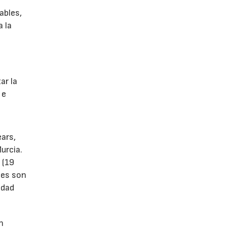
ables,
a la
s
ar la
 e
ears,
urcia.
 (19
tes son
idad
n