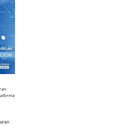
 en
ataforma
guran