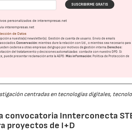
SUSCRIBIRME GRATIS
ativos personalizados de interempresas.net
vía interempresas.net
otección de Datos
pción a nuestra(s) newsletter(s). Gestión de cuenta de usuario. Envío de emails
o asociados.
Conservación:
mientras dure la relación con Ud., o mientras sea necesario para
ueden cederse a otras
empresas del grupo
por motivos de gestión interna.
Derechos:
imitación del tratatamiento y decisiones automatizadas:
contacte con nuestro DPD
. Si
nte, puede presentar reclamación ante la
AEPD
.
Más información:
Política de Protección de
estigación centradas en tecnologías digitales, tecnol
 la convocatoria Innterconecta ST
ra proyectos de I+D