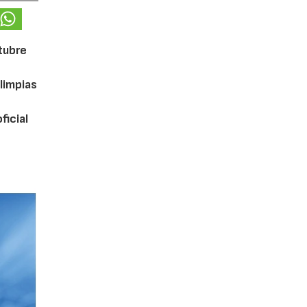
ctubre
limpias
ficial