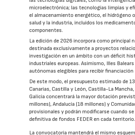
las tecnologías digitales, como la inteligencia
microelectrónica; las tecnologías limpias y ef
el almacenamiento energético, el hidrógeno o l
salud y la industria, incluidos los medicamen
componentes.
La edición de 2026 incorpora como principal 
destinada exclusivamente a proyectos relacion
investigación en un ámbito con un déficit histó
industriales europeas. Asimismo, Illes Balear
autónomas elegibles para recibir financiación
De este modo, el presupuesto estimado de 138 m
Canarias, Castilla y León, Castilla-La Mancha
Galicia concentrará la mayor dotación previst
millones), Andalucía (18 millones) y Comunida
provisionales y podrán modificarse cuando se p
definitiva de fondos FEDER en cada territorio
La convocatoria mantendrá el mismo esquema 