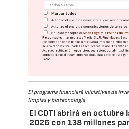
Marcar todos
Autorizo el envío de newsletters y avisos inform
Autorizo el envío de comunicaciones de terceros 
He leído y acepto el
Aviso Legal
y la
Política de Pr
Responsable:
Interempresas Media, S.L.U.
Finalidades:
Suscri
relacionados con la misma o relativos a intereses similares 
llevar a cabo las finalidades especificadas
Cesión:
Los datos p
Acceso, rectificación, oposición, supresión, portabilidad, l
considera que el tratamiento no se ajusta a la normativa vige
Datos
El programa financiará iniciativas de inv
limpias y biotecnología
El CDTI abrirá en octubre
2026 con 138 millones pa