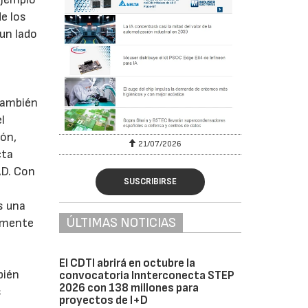
e los
un lado
 también
l
ón,
6
21/07/2026
cta
AD. Con
SUSCRIBIRSE
s una
ÚLTIMAS NOTICIAS
lemente
El CDTI abrirá en octubre la
bién
convocatoria Innterconecta STEP
2026 con 138 millones para
s
proyectos de I+D