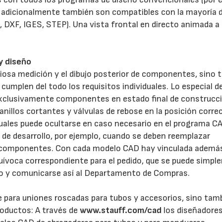
; adicionalmente también son compatibles con la mayoría d
DXF, IGES, STEP). Una vista frontal en directo animada a 
 y diseño
riosa medición y el dibujo posterior de componentes, sino
umplen del todo los requisitos individuales. Lo especial de
exclusivamente componentes en estado final de construcci
21/07/2026
28/07/202
anillos cortantes y válvulas de rebose en la posición corre
iduales puede ocultarse en caso necesario en el programa C
 de desarrollo, por ejemplo, cuando se deben reemplazar
os componentes. Con cada modelo CAD hay vinculada ademá
quívoca correspondiente para el pedido, que se puede simp
icado y comunicarse así al Departamento de Compras.
te para uniones roscadas para tubos y accesorios, sino tam
roductos: A través de
www.stauff.com/cad
los diseñadore