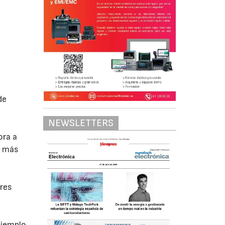
de
NEWSLETTERS
ora a
e más
ores
ejemplo