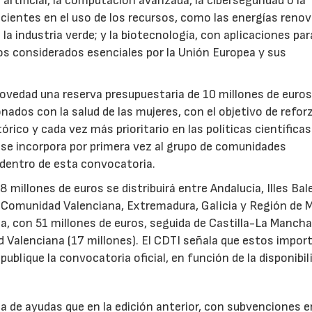
 artificial, la computación avanzada, la ciberseguridad o la
icientes en el uso de los recursos, como las energías renov
a industria verde; y la biotecnología, con aplicaciones par
tos considerados esenciales por la Unión Europea y sus
novedad una reserva presupuestaria de 10 millones de euro
ados con la salud de las mujeres, con el objetivo de reforz
rico y cada vez más prioritario en las políticas científicas
s se incorpora por primera vez al grupo de comunidades
 dentro de esta convocatoria.
illones de euros se distribuirá entre Andalucía, Illes Bal
, Comunidad Valenciana, Extremadura, Galicia y Región de M
a, con 51 millones de euros, seguida de Castilla-La Mancha
d Valenciana (17 millones). El CDTI señala que estos impor
ublique la convocatoria oficial, en función de la disponibil
.
de ayudas que en la edición anterior, con subvenciones e