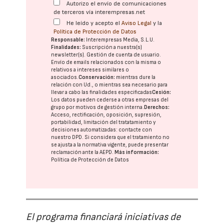
Autorizo el envío de comunicaciones
de terceros vía interempresas.net
He leído y acepto el
Aviso Legal
y la
Política de Protección de Datos
Responsable:
Interempresas Media, S.L.U.
Finalidades:
Suscripción a nuestra(s)
newsletter(s). Gestión de cuenta de usuario.
Envío de emails relacionados con la misma o
relativos a intereses similares o
asociados.
Conservación:
mientras dure la
relación con Ud., o mientras sea necesario para
llevar a cabo las finalidades especificadas
Cesión:
Los datos pueden cederse a otras
empresas del
grupo
por motivos de gestión interna.
Derechos:
Acceso, rectificación, oposición, supresión,
portabilidad, limitación del tratatamiento y
decisiones automatizadas:
contacte con
nuestro DPD
. Si considera que el tratamiento no
se ajusta a la normativa vigente, puede presentar
reclamación ante la
AEPD
.
Más información:
Política de Protección de Datos
El programa financiará iniciativas de