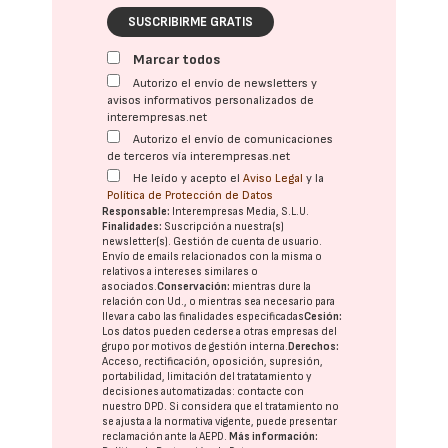
SUSCRIBIRME GRATIS
Marcar todos
Autorizo el envío de newsletters y
avisos informativos personalizados de
interempresas.net
Autorizo el envío de comunicaciones
de terceros vía interempresas.net
He leído y acepto el
Aviso Legal
y la
Política de Protección de Datos
Responsable:
Interempresas Media, S.L.U.
Finalidades:
Suscripción a nuestra(s)
newsletter(s). Gestión de cuenta de usuario.
Envío de emails relacionados con la misma o
relativos a intereses similares o
asociados.
Conservación:
mientras dure la
relación con Ud., o mientras sea necesario para
llevar a cabo las finalidades especificadas
Cesión:
Los datos pueden cederse a otras
empresas del
grupo
por motivos de gestión interna.
Derechos:
Acceso, rectificación, oposición, supresión,
portabilidad, limitación del tratatamiento y
decisiones automatizadas:
contacte con
nuestro DPD
. Si considera que el tratamiento no
se ajusta a la normativa vigente, puede presentar
reclamación ante la
AEPD
.
Más información: