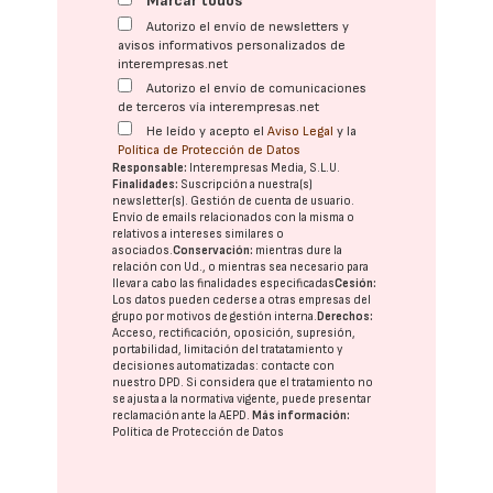
Marcar todos
Autorizo el envío de newsletters y
avisos informativos personalizados de
interempresas.net
Autorizo el envío de comunicaciones
de terceros vía interempresas.net
He leído y acepto el
Aviso Legal
y la
Política de Protección de Datos
Responsable:
Interempresas Media, S.L.U.
Finalidades:
Suscripción a nuestra(s)
newsletter(s). Gestión de cuenta de usuario.
Envío de emails relacionados con la misma o
relativos a intereses similares o
asociados.
Conservación:
mientras dure la
relación con Ud., o mientras sea necesario para
llevar a cabo las finalidades especificadas
Cesión:
Los datos pueden cederse a otras
empresas del
grupo
por motivos de gestión interna.
Derechos:
Acceso, rectificación, oposición, supresión,
portabilidad, limitación del tratatamiento y
decisiones automatizadas:
contacte con
nuestro DPD
. Si considera que el tratamiento no
se ajusta a la normativa vigente, puede presentar
reclamación ante la
AEPD
.
Más información:
Política de Protección de Datos