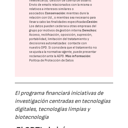
newsletter(s). Gestión de cuenta de usuario.
Envío de emails relacionados con la misma o
relativos a intereses similares o
asociados.
Conservación:
mientras dure la
relación con Ud., o mientras sea necesario para
llevar a cabo las finalidades especificadas
Cesión:
Los datos pueden cederse a otras
empresas del
grupo
por motivos de gestión interna.
Derechos:
Acceso, rectificación, oposición, supresión,
portabilidad, limitación del tratatamiento y
decisiones automatizadas:
contacte con
nuestro DPD
. Si considera que el tratamiento no
se ajusta a la normativa vigente, puede presentar
reclamación ante la
AEPD
.
Más información:
Política de Protección de Datos
El programa financiará iniciativas de
investigación centradas en tecnologías
digitales, tecnologías limpias y
biotecnología