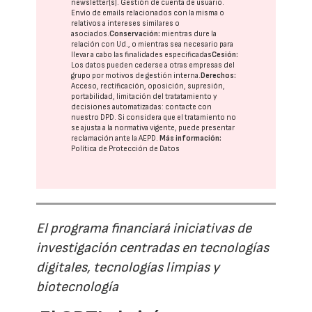
newsletter(s). Gestión de cuenta de usuario.
Envío de emails relacionados con la misma o
relativos a intereses similares o
asociados.
Conservación:
mientras dure la
relación con Ud., o mientras sea necesario para
llevar a cabo las finalidades especificadas
Cesión:
Los datos pueden cederse a otras
empresas del
grupo
por motivos de gestión interna.
Derechos:
Acceso, rectificación, oposición, supresión,
portabilidad, limitación del tratatamiento y
decisiones automatizadas:
contacte con
nuestro DPD
. Si considera que el tratamiento no
se ajusta a la normativa vigente, puede presentar
reclamación ante la
AEPD
.
Más información:
Política de Protección de Datos
El programa financiará iniciativas de
investigación centradas en tecnologías
digitales, tecnologías limpias y
biotecnología