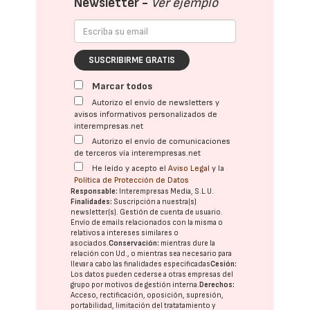
Newsletter -
Ver ejemplo
SUSCRIBIRME GRATIS
Marcar todos
Autorizo el envío de newsletters y
avisos informativos personalizados de
interempresas.net
Autorizo el envío de comunicaciones
de terceros vía interempresas.net
He leído y acepto el
Aviso Legal
y la
Política de Protección de Datos
Responsable:
Interempresas Media, S.L.U.
Finalidades:
Suscripción a nuestra(s)
newsletter(s). Gestión de cuenta de usuario.
Envío de emails relacionados con la misma o
relativos a intereses similares o
asociados.
Conservación:
mientras dure la
relación con Ud., o mientras sea necesario para
llevar a cabo las finalidades especificadas
Cesión:
Los datos pueden cederse a otras
empresas del
grupo
por motivos de gestión interna.
Derechos:
Acceso, rectificación, oposición, supresión,
portabilidad, limitación del tratatamiento y