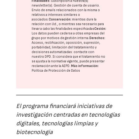
Finalidades:
Suscripción a nuestra(s)
newsletter(s). Gestión de cuenta de usuario.
Envío de emails relacionados con la misma o
relativos a intereses similares o
asociados.
Conservación:
mientras dure la
relación con Ud., o mientras sea necesario para
llevar a cabo las finalidades especificadas
Cesión:
Los datos pueden cederse a otras
empresas del
grupo
por motivos de gestión interna.
Derechos:
Acceso, rectificación, oposición, supresión,
portabilidad, limitación del tratatamiento y
decisiones automatizadas:
contacte con
nuestro DPD
. Si considera que el tratamiento no
se ajusta a la normativa vigente, puede presentar
reclamación ante la
AEPD
.
Más información:
Política de Protección de Datos
El programa financiará iniciativas de
investigación centradas en tecnologías
digitales, tecnologías limpias y
biotecnología