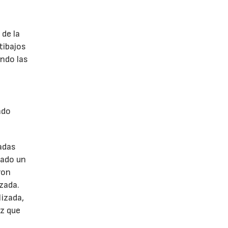
e
 de la
tibajos
ndo las
ndo
adas
tado un
ron
zada.
lizada,
ez que