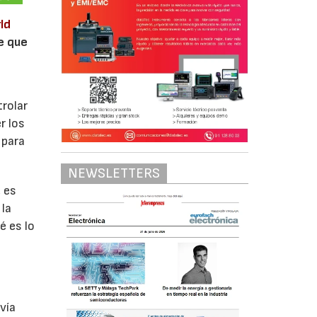
ld
e que
trolar
r los
 para
NEWSLETTERS
 es
 la
é es lo
vía