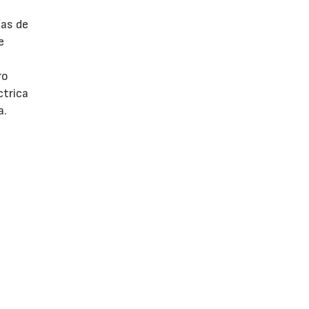
ías de
e
ro
ctrica
a.