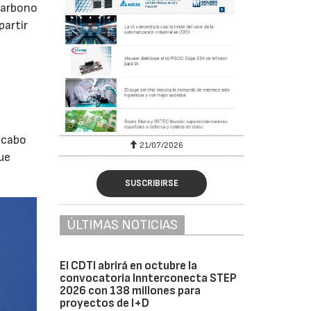
carbono
partir
 cabo
6
21/07/2026
ue
SUSCRIBIRSE
ÚLTIMAS NOTICIAS
El CDTI abrirá en octubre la
convocatoria Innterconecta STEP
2026 con 138 millones para
proyectos de I+D