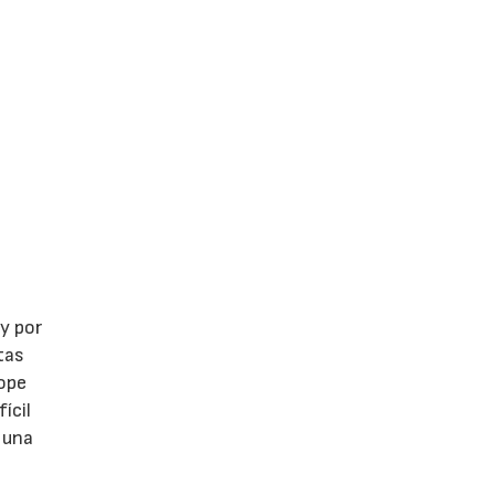
y por
tas
ope
ícil
 una