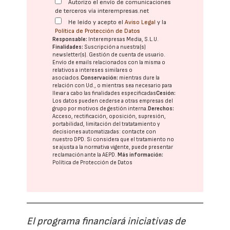
Autorizo el envío de comunicaciones
de terceros vía interempresas.net
He leído y acepto el
Aviso Legal
y la
Política de Protección de Datos
Responsable:
Interempresas Media, S.L.U.
Finalidades:
Suscripción a nuestra(s)
newsletter(s). Gestión de cuenta de usuario.
Envío de emails relacionados con la misma o
relativos a intereses similares o
asociados.
Conservación:
mientras dure la
relación con Ud., o mientras sea necesario para
llevar a cabo las finalidades especificadas
Cesión:
Los datos pueden cederse a otras
empresas del
grupo
por motivos de gestión interna.
Derechos:
Acceso, rectificación, oposición, supresión,
portabilidad, limitación del tratatamiento y
decisiones automatizadas:
contacte con
nuestro DPD
. Si considera que el tratamiento no
se ajusta a la normativa vigente, puede presentar
reclamación ante la
AEPD
.
Más información:
Política de Protección de Datos
El programa financiará iniciativas de