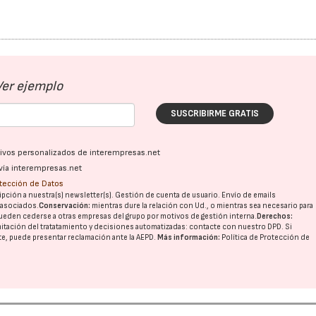
Ver ejemplo
SUSCRIBIRME GRATIS
ativos personalizados de interempresas.net
vía interempresas.net
otección de Datos
pción a nuestra(s) newsletter(s). Gestión de cuenta de usuario. Envío de emails
o asociados.
Conservación:
mientras dure la relación con Ud., o mientras sea necesario para
ueden cederse a otras
empresas del grupo
por motivos de gestión interna.
Derechos:
imitación del tratatamiento y decisiones automatizadas:
contacte con nuestro DPD
. Si
nte, puede presentar reclamación ante la
AEPD
.
Más información:
Política de Protección de