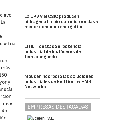
clave.
La UPV y el CSIC producen
hidrógeno limpio con microondas y
 La
menor consumo energético
e
ndustria
LITILIT destaca el potencial
industrial de los láseres de
femtosegundo
o de
% más
 150
Mouser incorpora las soluciones
industriales de Red Lion by HMS
yor y
Networks
enecía
orción
annover
EMPRESAS DESTACADAS
a de
ión