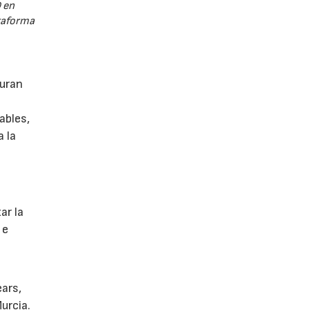
 en
ataforma
guran
ables,
a la
s
ar la
 e
ears,
urcia.