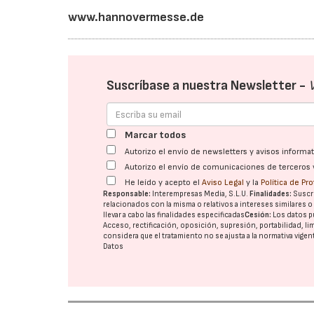
www.hannovermesse.de
Suscríbase a nuestra Newsletter -
Marcar todos
Autorizo el envío de newsletters y avisos inform
Autorizo el envío de comunicaciones de terceros 
He leído y acepto el
Aviso Legal
y la
Política de Pr
Responsable:
Interempresas Media, S.L.U.
Finalidades:
Suscri
relacionados con la misma o relativos a intereses similares 
llevar a cabo las finalidades especificadas
Cesión:
Los datos p
Acceso, rectificación, oposición, supresión, portabilidad, l
considera que el tratamiento no se ajusta a la normativa vige
Datos