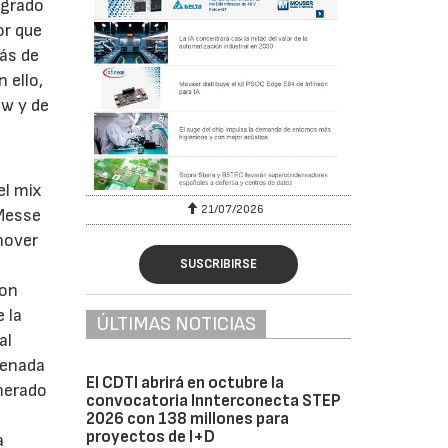
 grado
or que
ás de
 ello,
ow y de
el mix
6
21/07/2026
 Messe
nover
SUSCRIBIRSE
von
 la
ÚLTIMAS NOTICIAS
al
renada
El CDTI abrirá en octubre la
enerado
convocatoria Innterconecta STEP
2026 con 138 millones para
proyectos de I+D
a