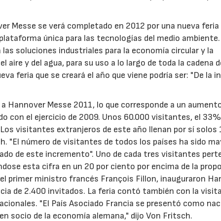
ver Messe se verá completado en 2012 por una nueva feria 
plataforma única para las tecnologías del medio ambiente.
 las soluciones industriales para la economía circular y la
l aire y del agua, para su uso a lo largo de toda la cadena d
eva feria que se creará el año que viene podría ser: "De la i
s a Hannover Messe 2011, lo que corresponde a un aument
do con el ejercicio de 2009. Unos 60.000 visitantes, el 33
Los visitantes extranjeros de este año llenan por sí solos
ch. "El número de visitantes de todos los países ha sido ma
ciado de este incremento". Uno de cada tres visitantes pert
ándose esta cifra en un 20 por ciento por encima de la prop
y el primer ministro francés François Fillon, inauguraron H
ia de 2.400 invitados. La feria contó también con la visit
acionales. "El País Asociado Francia se presentó como nac
uen socio de la economía alemana," dijo Von Fritsch.