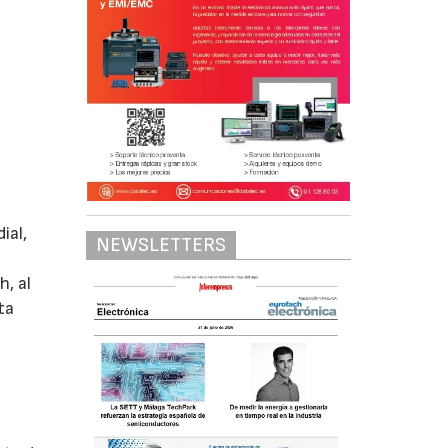
ial,
NEWSLETTERS
h, al
ta
n