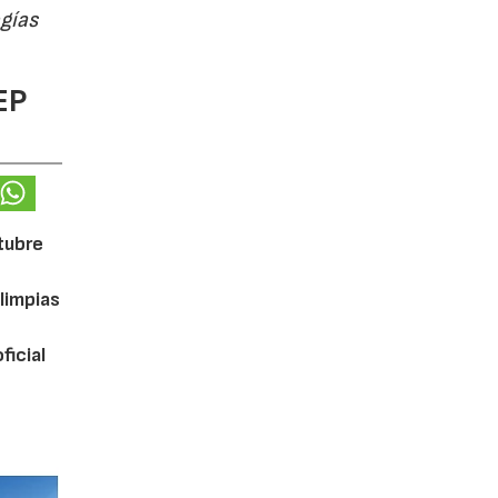
ogías
EP
ctubre
limpias
ficial