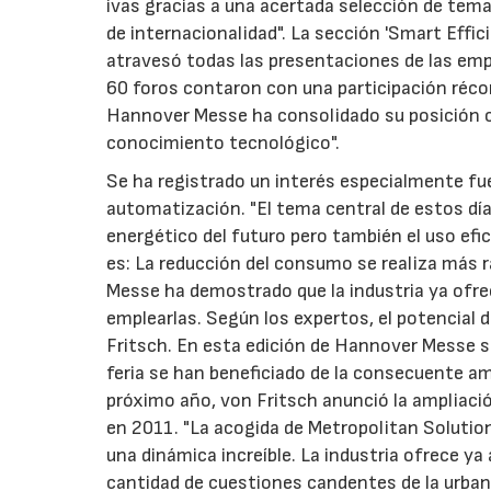
ivas gracias a una acertada selección de te
de internacionalidad". La sección 'Smart Effi
atravesó todas las presentaciones de las em
60 foros contaron con una participación récor
Hannover Messe ha consolidado su posición c
conocimiento tecnológico".
Se ha registrado un interés especialmente fue
automatización. "El tema central de estos día
energético del futuro pero también el uso efi
es: La reducción del consumo se realiza más 
Messe ha demostrado que la industria ya ofre
emplearlas. Según los expertos, el potencial 
Fritsch. En esta edición de Hannover Messe s
feria se han beneficiado de la consecuente am
próximo año, von Fritsch anunció la ampliaci
en 2011. "La acogida de Metropolitan Solutio
una dinámica increíble. La industria ofrece 
cantidad de cuestiones candentes de la urban