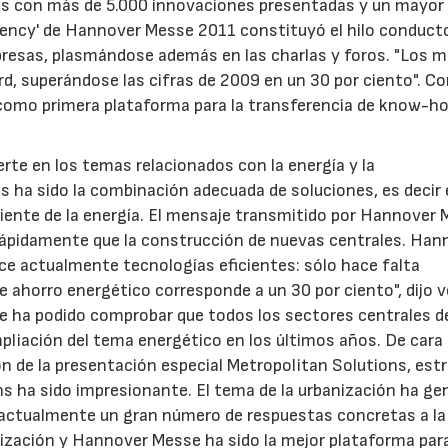
mas con más de 5.000 innovaciones presentadas y un mayor
ciency' de Hannover Messe 2011 constituyó el hilo conduct
presas, plasmándose además en las charlas y foros. "Los m
d, superándose las cifras de 2009 en un 30 por ciento". Con
omo primera plataforma para la transferencia de know-h
rte en los temas relacionados con la energía y la
s ha sido la combinación adecuada de soluciones, es decir 
21/07/2026
28/07/202
ciente de la energía. El mensaje transmitido por Hannover
rápidamente que la construcción de nuevas centrales. Han
ce actualmente tecnologías eficientes: sólo hace falta
de ahorro energético corresponde a un 30 por ciento", dijo 
e ha podido comprobar que todos los sectores centrales de
pliación del tema energético en los últimos años. De cara 
ón de la presentación especial Metropolitan Solutions, est
ns ha sido impresionante. El tema de la urbanización ha g
ya actualmente un gran número de respuestas concretas a la
ización y Hannover Messe ha sido la mejor plataforma par