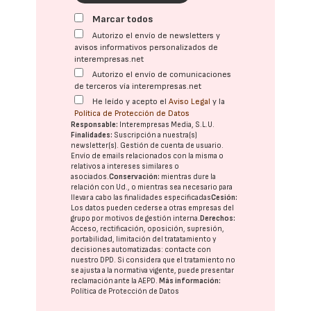
Marcar todos
Autorizo el envío de newsletters y
avisos informativos personalizados de
interempresas.net
Autorizo el envío de comunicaciones
de terceros vía interempresas.net
He leído y acepto el
Aviso Legal
y la
Política de Protección de Datos
Responsable:
Interempresas Media, S.L.U.
Finalidades:
Suscripción a nuestra(s)
newsletter(s). Gestión de cuenta de usuario.
Envío de emails relacionados con la misma o
relativos a intereses similares o
asociados.
Conservación:
mientras dure la
relación con Ud., o mientras sea necesario para
llevar a cabo las finalidades especificadas
Cesión:
Los datos pueden cederse a otras
empresas del
grupo
por motivos de gestión interna.
Derechos:
Acceso, rectificación, oposición, supresión,
portabilidad, limitación del tratatamiento y
decisiones automatizadas:
contacte con
nuestro DPD
. Si considera que el tratamiento no
se ajusta a la normativa vigente, puede presentar
reclamación ante la
AEPD
.
Más información:
Política de Protección de Datos