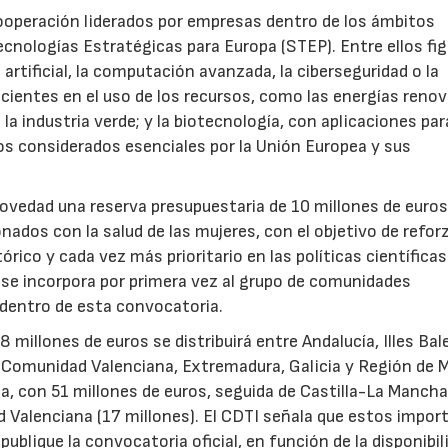
ooperación liderados por empresas dentro de los ámbitos
ecnologías Estratégicas para Europa (STEP). Entre ellos fi
 artificial, la computación avanzada, la ciberseguridad o la
icientes en el uso de los recursos, como las energías renov
a industria verde; y la biotecnología, con aplicaciones par
tos considerados esenciales por la Unión Europea y sus
novedad una reserva presupuestaria de 10 millones de euro
ados con la salud de las mujeres, con el objetivo de reforz
rico y cada vez más prioritario en las políticas científicas
s se incorpora por primera vez al grupo de comunidades
 dentro de esta convocatoria.
illones de euros se distribuirá entre Andalucía, Illes Bal
, Comunidad Valenciana, Extremadura, Galicia y Región de M
a, con 51 millones de euros, seguida de Castilla-La Mancha
d Valenciana (17 millones). El CDTI señala que estos impor
ublique la convocatoria oficial, en función de la disponibil