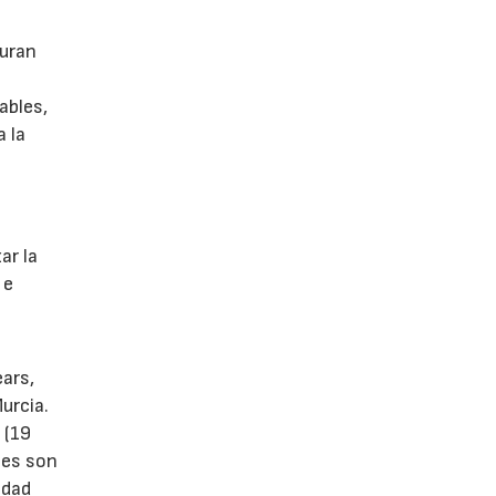
guran
ables,
a la
s
ar la
 e
ears,
urcia.
 (19
tes son
idad