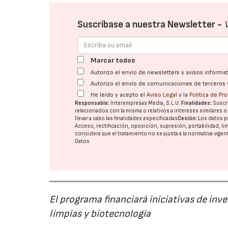
Suscríbase a nuestra Newsletter -
Marcar todos
Autorizo el envío de newsletters y avisos inform
Autorizo el envío de comunicaciones de terceros 
He leído y acepto el
Aviso Legal
y la
Política de Pr
Responsable:
Interempresas Media, S.L.U.
Finalidades:
Suscri
relacionados con la misma o relativos a intereses similares 
llevar a cabo las finalidades especificadas
Cesión:
Los datos p
Acceso, rectificación, oposición, supresión, portabilidad, l
considera que el tratamiento no se ajusta a la normativa vige
Datos
El programa financiará iniciativas de inv
limpias y biotecnología