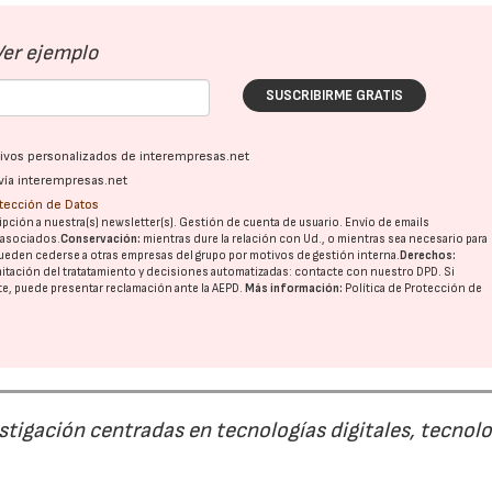
Ver ejemplo
SUSCRIBIRME GRATIS
ativos personalizados de interempresas.net
vía interempresas.net
otección de Datos
pción a nuestra(s) newsletter(s). Gestión de cuenta de usuario. Envío de emails
o asociados.
Conservación:
mientras dure la relación con Ud., o mientras sea necesario para
ueden cederse a otras
empresas del grupo
por motivos de gestión interna.
Derechos:
imitación del tratatamiento y decisiones automatizadas:
contacte con nuestro DPD
. Si
nte, puede presentar reclamación ante la
AEPD
.
Más información:
Política de Protección de
estigación centradas en tecnologías digitales, tecnol