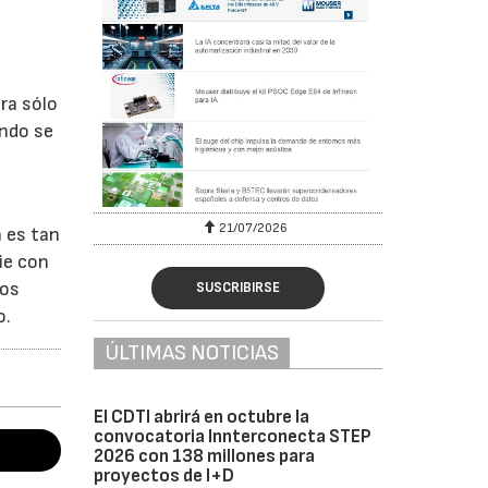
ra sólo
ando se
G
6
21/07/2026
a es tan
ie con
tos
SUSCRIBIRSE
o.
ÚLTIMAS NOTICIAS
El CDTI abrirá en octubre la
convocatoria Innterconecta STEP
2026 con 138 millones para
proyectos de I+D