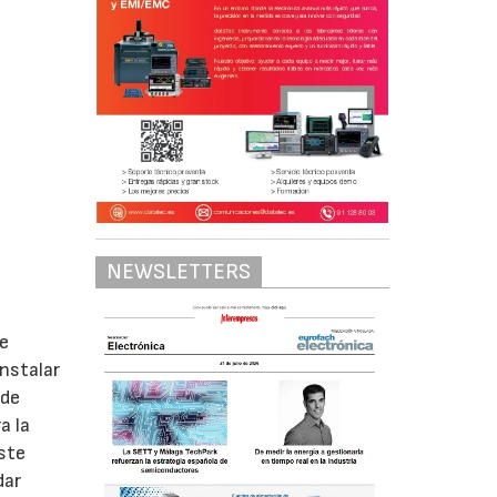
NEWSLETTERS
de
instalar
 de
a la
Este
dar