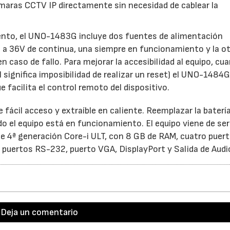
maras CCTV IP directamente sin necesidad de cablear la
iento, el UNO-1483G incluye dos fuentes de alimentación
9 a 36V de continua, una siempre en funcionamiento y la ot
n caso de fallo. Para mejorar la accesibilidad al equipo, cu
l significa imposibilidad de realizar un reset) el UNO-1484
e facilita el control remoto del dispositivo.
21/07/2026
28/07/202
ácil acceso y extraíble en caliente. Reemplazar la baterí
o el equipo está en funcionamiento. El equipo viene de ser
e 4ª generación Core-i ULT, con 8 GB de RAM, cuatro puer
 puertos RS-232, puerto VGA, DisplayPort y Salida de Audi
Deja un comentario