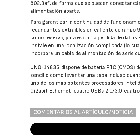
802.3af, de forma que se pueden conectar cá
alimentación aparte.
Para garantizar la continuidad de funcionam
redundantes extraíbles en caliente de rango 
como reserva, para evitar la pérdida de datos e
instale en una localización complicada (lo cua
incorpora un cable de alimentación de serie qu
UNO-1483G dispone de batería RTC (CMOS) de f
sencillo como levantar una tapa incluso cuand
uno de los más potentes procesadores Intel d
Gigabit Ethernet, cuatro USBs 2.0/3.0, cuatro
COMENTARIOS AL ARTÍCULO/NOTICIA