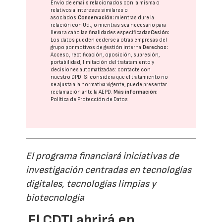
Envío de emails relacionados con la misma o
relativos a intereses similares o
asociados.
Conservación:
mientras dure la
relación con Ud., o mientras sea necesario para
llevar a cabo las finalidades especificadas
Cesión:
Los datos pueden cederse a otras
empresas del
grupo
por motivos de gestión interna.
Derechos:
Acceso, rectificación, oposición, supresión,
portabilidad, limitación del tratatamiento y
decisiones automatizadas:
contacte con
nuestro DPD
. Si considera que el tratamiento no
se ajusta a la normativa vigente, puede presentar
reclamación ante la
AEPD
.
Más información:
Política de Protección de Datos
El programa financiará iniciativas de
investigación centradas en tecnologías
digitales, tecnologías limpias y
biotecnología
El CDTI abrirá en