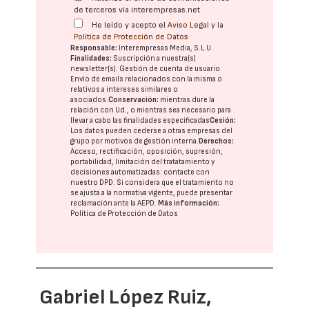
de terceros vía interempresas.net
He leído y acepto el
Aviso Legal
y la
Política de Protección de Datos
Responsable:
Interempresas Media, S.L.U.
Finalidades:
Suscripción a nuestra(s)
newsletter(s). Gestión de cuenta de usuario.
Envío de emails relacionados con la misma o
relativos a intereses similares o
asociados.
Conservación:
mientras dure la
relación con Ud., o mientras sea necesario para
llevar a cabo las finalidades especificadas
Cesión:
Los datos pueden cederse a otras
empresas del
grupo
por motivos de gestión interna.
Derechos:
Acceso, rectificación, oposición, supresión,
portabilidad, limitación del tratatamiento y
decisiones automatizadas:
contacte con
nuestro DPD
. Si considera que el tratamiento no
se ajusta a la normativa vigente, puede presentar
reclamación ante la
AEPD
.
Más información:
Política de Protección de Datos
Gabriel López Ruiz,