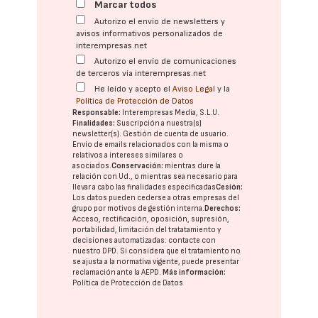
Marcar todos
Autorizo el envío de newsletters y
avisos informativos personalizados de
interempresas.net
Autorizo el envío de comunicaciones
de terceros vía interempresas.net
He leído y acepto el
Aviso Legal
y la
Política de Protección de Datos
Responsable:
Interempresas Media, S.L.U.
Finalidades:
Suscripción a nuestra(s)
newsletter(s). Gestión de cuenta de usuario.
Envío de emails relacionados con la misma o
relativos a intereses similares o
asociados.
Conservación:
mientras dure la
relación con Ud., o mientras sea necesario para
llevar a cabo las finalidades especificadas
Cesión:
Los datos pueden cederse a otras
empresas del
grupo
por motivos de gestión interna.
Derechos:
Acceso, rectificación, oposición, supresión,
portabilidad, limitación del tratatamiento y
decisiones automatizadas:
contacte con
nuestro DPD
. Si considera que el tratamiento no
se ajusta a la normativa vigente, puede presentar
reclamación ante la
AEPD
.
Más información:
Política de Protección de Datos