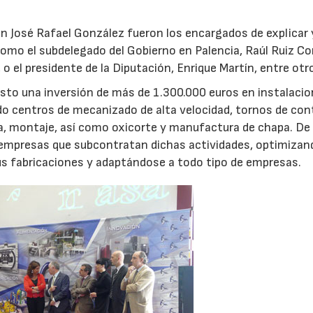
n José Rafael González fueron los encargados de explicar 
como el subdelegado del Gobierno en Palencia, Raúl Ruiz Cor
 o el presidente de la Diputación, Enrique Martín, entre otr
sto una inversión de más de 1.300.000 euros en instalacio
do centros de mecanizado de alta velocidad, tornos de con
ra, montaje, así como oxicorte y manufactura de chapa. De
 empresas que subcontratan dichas actividades, optimizan
28/07/2026
30/07/2026
sus fabricaciones y adaptándose a todo tipo de empresas.