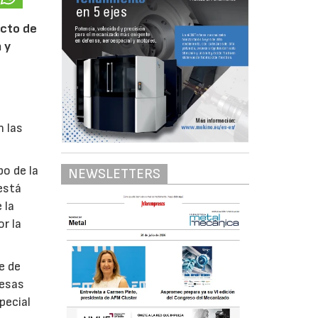
acto de
 y
n las
o de la
NEWSLETTERS
está
 la
r la
e de
resas
pecial