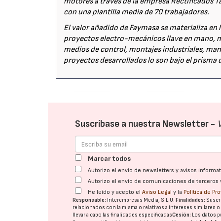
motores a través de la empresa Rectificados T
con una plantilla media de 70 trabajadores.
El valor añadido de Faymasa se materializa en l
proyectos electro-mecánicos llave en mano, mec
medios de control, montajes industriales, man
proyectos desarrollados lo son bajo el prisma d
Suscríbase a nuestra Newsletter -
Marcar todos
Autorizo el envío de newsletters y avisos inform
Autorizo el envío de comunicaciones de terceros 
He leído y acepto el
Aviso Legal
y la
Política de Pr
Responsable:
Interempresas Media, S.L.U.
Finalidades:
Suscri
relacionados con la misma o relativos a intereses similares 
llevar a cabo las finalidades especificadas
Cesión:
Los datos p