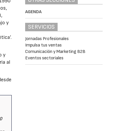
 1990
ios,
AGENDA
8,
jo y
SERVICIOS
tica’.
Jornadas Profesionales
Impulsa tus ventas
Comunicación y Marketing B2B
o y
Eventos sectoriales
ia al
desde
90