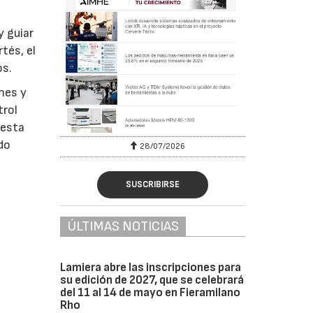
y guiar
tés, el
os.
nes y
trol
 esta
do
28/07/2026
SUSCRIBIRSE
ÚLTIMAS NOTICIAS
Lamiera abre las inscripciones para
su edición de 2027, que se celebrará
del 11 al 14 de mayo en Fieramilano
Rho