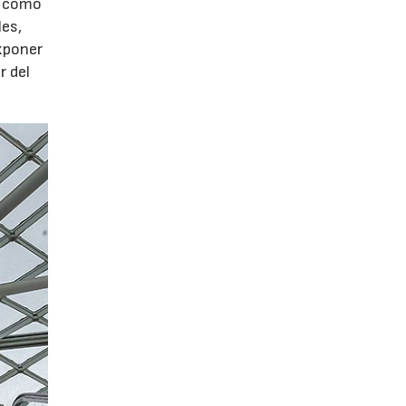
sí como
les,
xponer
r del