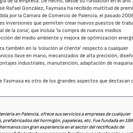
gia de la empresa. De hecho, desde su fundación en el año
osé Rafael González, Faymasa ha recibido multitud de prem
dida por la Cámara de Comercio de Palencia, el pasado 200
tes inversiones que permiten crear nuevos puestos de traba
al de la zona’, que incluía ‘la compra de nuevos medios
ección del medio ambiente y mejora de optimización energé
a también en la ‘solución al cliente’ respecto a cualquier
nicos llave en mano, mecanizados de alta precisión, diseñ
 montajes industriales, manutención, adaptación de maquinar
 de Faymasa es otro de los grandes aspectos que destacan 
eniería en Palencia, ofrece sus servicios a empresas de cualquier
n, prefabricados del hormigón, papeleras, etc. Fue fundada en 19
 hermanos con gran experiencia en el sector del rectificado de