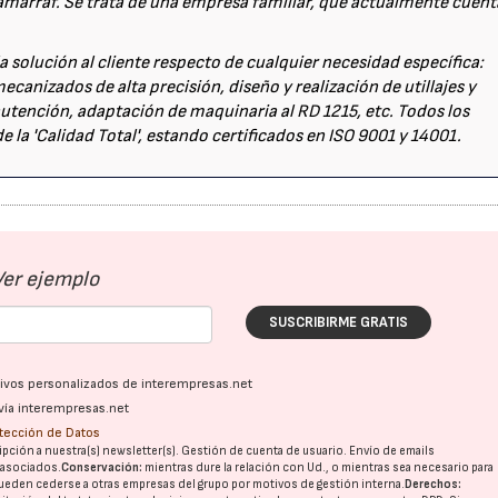
amarraf. Se trata de una empresa familiar, que actualmente cuen
a solución al cliente respecto de cualquier necesidad específica:
anizados de alta precisión, diseño y realización de utillajes y
utención, adaptación de maquinaria al RD 1215, etc. Todos los
e la 'Calidad Total', estando certificados en ISO 9001 y 14001.
Ver ejemplo
SUSCRIBIRME GRATIS
ativos personalizados de interempresas.net
vía interempresas.net
otección de Datos
pción a nuestra(s) newsletter(s). Gestión de cuenta de usuario. Envío de emails
o asociados.
Conservación:
mientras dure la relación con Ud., o mientras sea necesario para
ueden cederse a otras
empresas del grupo
por motivos de gestión interna.
Derechos: