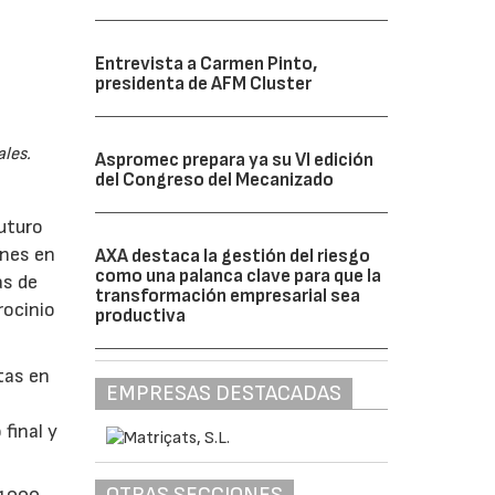
Entrevista a Carmen Pinto,
presidenta de AFM Cluster
ales.
Aspromec prepara ya su VI edición
del Congreso del Mecanizado
futuro
ones en
AXA destaca la gestión del riesgo
como una palanca clave para que la
as de
transformación empresarial sea
rocinio
productiva
rtas en
EMPRESAS DESTACADAS
final y
OTRAS SECCIONES