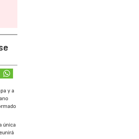
 se
apa y a
lano
formado
a única
eunirá