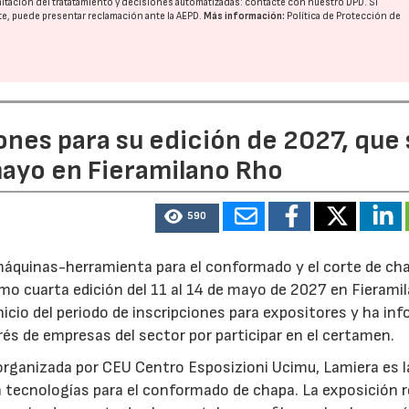
imitación del tratatamiento y decisiones automatizadas:
contacte con nuestro DPD
. Si
nte, puede presentar reclamación ante la
AEPD
.
Más información:
Política de Protección de
ones para su edición de 2027, que
 mayo en Fieramilano Rho
590
s máquinas-herramienta para el conformado y el corte de ch
imo cuarta edición del 11 al 14 de mayo de 2027 en Fierami
inicio del periodo de inscripciones para expositores y ha in
erés de empresas del sector por participar en el certamen.
rganizada por CEU Centro Esposizioni Ucimu, Lamiera es l
n tecnologías para el conformado de chapa. La exposición r