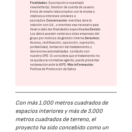
Finalidades:
Suscripción a nuestra(s)
newsletter(s). Gestión de cuenta de usuario.
Envío de emails relacionados con la misma o
relativos a intereses similares o
asociados.
Conservación:
mientras dure la
relación con Ud., o mientras sea necesario para
llevar a cabo las finalidades especificadas
Cesión:
Los datos pueden cederse a otras
empresas del
grupo
por motivos de gestión interna.
Derechos:
Acceso, rectificación, oposición, supresión,
portabilidad, limitación del tratatamiento y
decisiones automatizadas:
contacte con
nuestro DPD
. Si considera que el tratamiento no
se ajusta a la normativa vigente, puede presentar
reclamación ante la
AEPD
.
Más información:
Política de Protección de Datos
Con más 1.000 metros cuadrados de
espacios interiores y más de 3.000
metros cuadrados de terreno, el
proyecto ha sido concebido como un