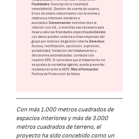
Finalidades:
Suscripción a nuestra(s)
newsletter(s). Gestión de cuenta de usuario.
Envío de emails relacionados con la misma o
relativos a intereses similares o
asociados.
Conservación:
mientras dure la
relación con Ud., o mientras sea necesario para
llevar a cabo las finalidades especificadas
Cesión:
Los datos pueden cederse a otras
empresas del
grupo
por motivos de gestión interna.
Derechos:
Acceso, rectificación, oposición, supresión,
portabilidad, limitación del tratatamiento y
decisiones automatizadas:
contacte con
nuestro DPD
. Si considera que el tratamiento no
se ajusta a la normativa vigente, puede presentar
reclamación ante la
AEPD
.
Más información:
Política de Protección de Datos
Con más 1.000 metros cuadrados de
espacios interiores y más de 3.000
metros cuadrados de terreno, el
proyecto ha sido concebido como un