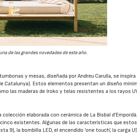
 una de las grandes novedades de este año.
tumbonas y mesas, diseñada por Andreu Carulla, se inspira 
de Catalunya). Estos elementos presentan un diseño minim
mo las maderas de Iroko y telas resistentes a los rayos U
a colección elaborada con cerámica de La Bisbal d'Empordà
 cinco existentes. Algunas de las características que esto
ta 9), la bombilla LED, el encendido 'one touch', la carga U
06/07/2026
20/07/2026