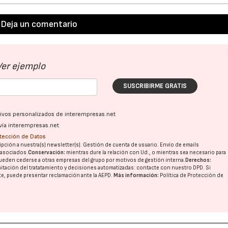
Deja un comentario
Ver ejemplo
SUSCRIBIRME GRATIS
ativos personalizados de interempresas.net
vía interempresas.net
otección de Datos
pción a nuestra(s) newsletter(s). Gestión de cuenta de usuario. Envío de emails
o asociados.
Conservación:
mientras dure la relación con Ud., o mientras sea necesario para
ueden cederse a otras
empresas del grupo
por motivos de gestión interna.
Derechos:
imitación del tratatamiento y decisiones automatizadas:
contacte con nuestro DPD
. Si
nte, puede presentar reclamación ante la
AEPD
.
Más información:
Política de Protección de