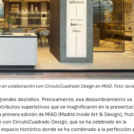
en colaboración con CírculoCuadrado Design en MIAD. Foto: Javie
grandes destellos. Precisamente, ese deslumbramiento se
atributos superlativos que se magnificaron en la presentac
a primera edición de MIAD (Madrid Inside Art & Design), frut
 con CírculoCuadrado Design, que se ha celebrado en la
06/07/2026
20/07/2026
 espacio histórico donde se ha combinado a la perfección a