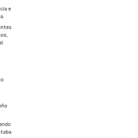
cia e
a.
antes
nos,
l.
no
a
seño
dando
ntaba