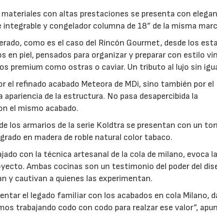
e materiales con altas prestaciones se presenta con elegan
 e integrable y congelador columna de 18” de la misma marc
erado, como es el caso del Rincón Gourmet, desde los est
en piel, pensados para organizar y preparar con estilo vi
s premium como ostras o caviar. Un tributo al lujo sin igua
por el refinado acabado Meteora de MDi, sino también por el
 apariencia de la estructura. No pasa desapercibida la
con el mismo acabado.
 los armarios de la serie Koldtra se presentan con un to
grado en madera de roble natural color tabaco.
bajado con la técnica artesanal de la cola de milano, evoca l
royecto. Ambas cocinas son un testimonio del poder del di
ran y cautivan a quienes las experimentan.
ntar el legado familiar con los acabados en cola Milano, 
os trabajando codo con codo para realzar ese valor”, apu