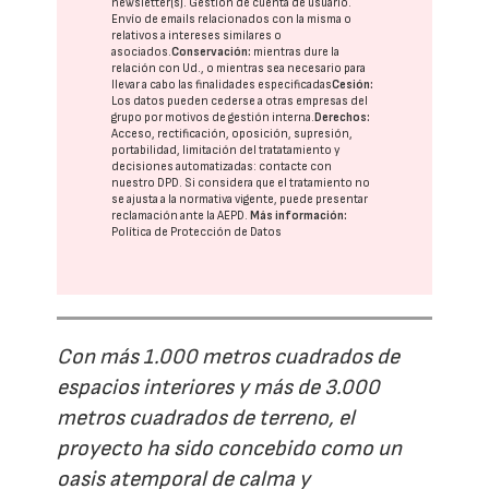
newsletter(s). Gestión de cuenta de usuario.
Envío de emails relacionados con la misma o
relativos a intereses similares o
asociados.
Conservación:
mientras dure la
relación con Ud., o mientras sea necesario para
llevar a cabo las finalidades especificadas
Cesión:
Los datos pueden cederse a otras
empresas del
grupo
por motivos de gestión interna.
Derechos:
Acceso, rectificación, oposición, supresión,
portabilidad, limitación del tratatamiento y
decisiones automatizadas:
contacte con
nuestro DPD
. Si considera que el tratamiento no
se ajusta a la normativa vigente, puede presentar
reclamación ante la
AEPD
.
Más información:
Política de Protección de Datos
Con más 1.000 metros cuadrados de
espacios interiores y más de 3.000
metros cuadrados de terreno, el
proyecto ha sido concebido como un
oasis atemporal de calma y