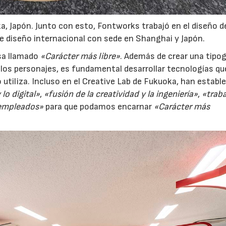
, Japón. Junto con esto, Fontworks trabajó en el diseño d
de diseño internacional con sede en Shanghai y Japón.
sa llamado
«Carácter más libre»
. Además de crear una tipog
 los personajes, es fundamental desarrollar tecnologías qu
 utiliza. Incluso en el Creative Lab de Fukuoka, han establ
lo digital»
,
«fusión de la creatividad y la ingeniería»
,
«traba
 empleados»
para que podamos encarnar
«Carácter más
6
20/07/2026