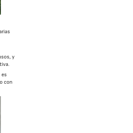
arias
nsos, y
tiva.
e es
do con