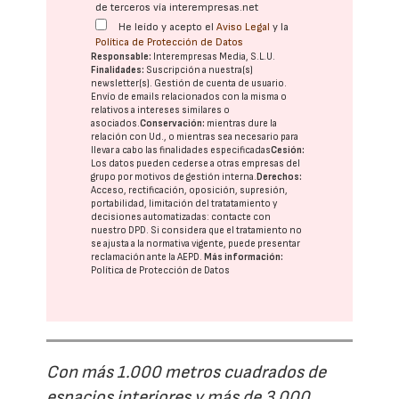
de terceros vía interempresas.net
He leído y acepto el
Aviso Legal
y la
Política de Protección de Datos
Responsable:
Interempresas Media, S.L.U.
Finalidades:
Suscripción a nuestra(s)
newsletter(s). Gestión de cuenta de usuario.
Envío de emails relacionados con la misma o
relativos a intereses similares o
asociados.
Conservación:
mientras dure la
relación con Ud., o mientras sea necesario para
llevar a cabo las finalidades especificadas
Cesión:
Los datos pueden cederse a otras
empresas del
grupo
por motivos de gestión interna.
Derechos:
Acceso, rectificación, oposición, supresión,
portabilidad, limitación del tratatamiento y
decisiones automatizadas:
contacte con
nuestro DPD
. Si considera que el tratamiento no
se ajusta a la normativa vigente, puede presentar
reclamación ante la
AEPD
.
Más información:
Política de Protección de Datos
Con más 1.000 metros cuadrados de
espacios interiores y más de 3.000