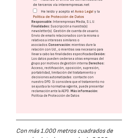
de terceros vía interempresas.net
He leído y acepto el
Aviso Legal
y la
Política de Protección de Datos
Responsable:
Interempresas Media, S.L.U.
Finalidades:
Suscripción a nuestra(s)
newsletter(s). Gestión de cuenta de usuario.
Envío de emails relacionados con la misma o
relativos a intereses similares o
asociados.
Conservación:
mientras dure la
relación con Ud., o mientras sea necesario para
llevar a cabo las finalidades especificadas
Cesión:
Los datos pueden cederse a otras
empresas del
grupo
por motivos de gestión interna.
Derechos:
Acceso, rectificación, oposición, supresión,
portabilidad, limitación del tratatamiento y
decisiones automatizadas:
contacte con
nuestro DPD
. Si considera que el tratamiento no
se ajusta a la normativa vigente, puede presentar
reclamación ante la
AEPD
.
Más información:
Política de Protección de Datos
Con más 1.000 metros cuadrados de