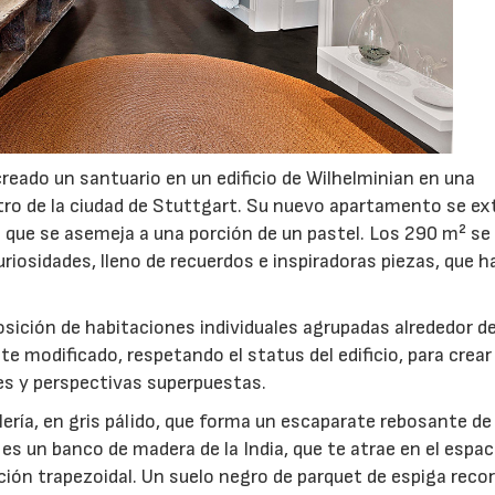
creado un santuario en un edificio de Wilhelminian en una
tro de la ciudad de Stuttgart. Su nuevo apartamento se ex
 que se asemeja a una porción de un pastel. Los 290 m² se
iosidades, lleno de recuerdos e inspiradoras piezas, que h
posición de habitaciones individuales agrupadas alrededor d
e modificado, respetando el status del edificio, para crear
es y perspectivas superpuestas.
alería, en gris pálido, que forma un escaparate rebosante de
es un banco de madera de la India, que te atrae en el espac
20/07/2026
06/07/20
ción trapezoidal. Un suelo negro de parquet de espiga recor