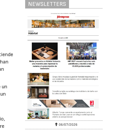
NEWSLETTERS
tiende
 han
an
e un
 un
io,
26
20/07/2026
re