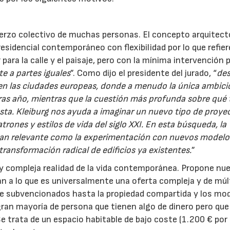
fuerzo colectivo de muchas personas. El concepto arquitec
esidencial contemporáneo con flexibilidad por lo que refiere
para la calle y el paisaje, pero con la mínima intervención p
te a partes iguales
”. Como dijo el presidente del jurado, “
des
da en las ciudades europeas, donde a menudo la única ambici
ras año, mientras que la cuestión más profunda sobre qué 
esta. Kleiburg nos ayuda a imaginar un nuevo tipo de proye
ones y estilos de vida del siglo XXI. En esta búsqueda, la
es tan relevante como la experimentación con nuevos model
transformación radical de edificios ya existentes.
”
va y compleja realidad de la vida contemporánea. Propone nu
an a lo que es universalmente una oferta compleja y de múl
te subvencionados hasta la propiedad compartida y los mo
gran mayoría de persona que tienen algo de dinero pero que
e trata de un espacio habitable de bajo coste (1.200 € por