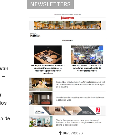
NEWSLETTERS
 van
a –
W
los
la de
s
06/07/2026
20/07/2026