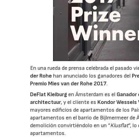
En una rueda de prensa celebrada el pasado vi
der Rohe
han anunciado los ganadores del
Pr
Premio Mies van der Rohe 2017
.
DeFlat Kleiburg
en Ámsterdam es el
Ganador 
architectuur
, y el cliente es
Kondor Wessels
mayores edificios de apartamentos de los Pa
apartamentos en el barrio de Bijlmermeer de Á
demolición convirtiéndolo en un “
Klusflat
”, l
06/07/20
apartamentos.