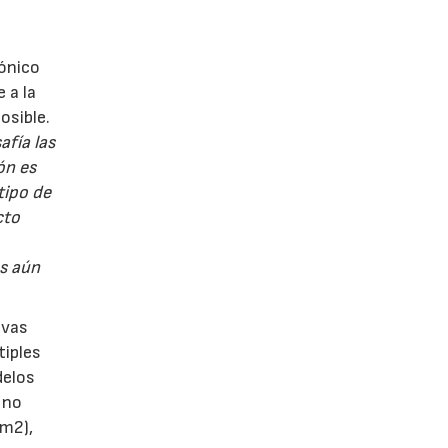
tónico
 a la
osible.
afía las
ón es
tipo de
cto
os aún
evas
tiples
delos
 no
 m2),