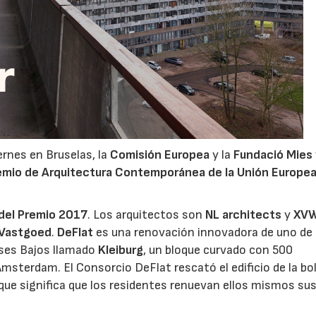
ernes en Bruselas, la
Comisión Europea
y la
Fundació Mies
emio de Arquitectura Contemporánea de la Unión Europe
del Premio 2017
. Los arquitectos son
NL architects
y
XV
 Vastgoed
.
DeFlat
es una renovación innovadora de uno de 
íses Bajos llamado
Kleiburg
, un bloque curvado con 500
msterdam. El Consorcio DeFlat rescató el edificio de la bo
o que significa que los residentes renuevan ellos mismos su
26
20/07/2026