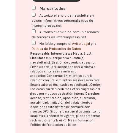
Marcar todos
Autorizo el envío de newsletters y
avisos informativos personalizados de
interempresas.net
Autorizo el envío de comunicaciones
de terceros vía interempresas.net
He leído y acepto el
Aviso Legal
y la
Política de Protección de Datos
Responsable:
Interempresas Media, S.L.U.
Finalidades:
Suscripción a nuestra(s)
newsletter(s). Gestión de cuenta de usuario.
Envío de emails relacionados con la misma o
relativos a intereses similares o
asociados.
Conservación:
mientras dure la
relación con Ud., o mientras sea necesario para
llevar a cabo las finalidades especificadas
Cesión:
Los datos pueden cederse a otras
empresas del
grupo
por motivos de gestión interna.
Derechos:
Acceso, rectificación, oposición, supresión,
portabilidad, limitación del tratatamiento y
decisiones automatizadas:
contacte con
nuestro DPD
. Si considera que el tratamiento no
se ajusta a la normativa vigente, puede presentar
reclamación ante la
AEPD
.
Más información:
Política de Protección de Datos