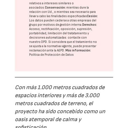
relativos a intereses similares o
asociados.
Conservación:
mientras dure la
relación con Ud., o mientras sea necesario para
llevar a cabo las finalidades especificadas
Cesión:
Los datos pueden cederse a otras
empresas del
grupo
por motivos de gestión interna.
Derechos:
Acceso, rectificación, oposición, supresión,
portabilidad, limitación del tratatamiento y
decisiones automatizadas:
contacte con
nuestro DPD
. Si considera que el tratamiento no
se ajusta a la normativa vigente, puede presentar
reclamación ante la
AEPD
.
Más información:
Política de Protección de Datos
Con más 1.000 metros cuadrados de
espacios interiores y más de 3.000
metros cuadrados de terreno, el
proyecto ha sido concebido como un
oasis atemporal de calma y
sofisticación