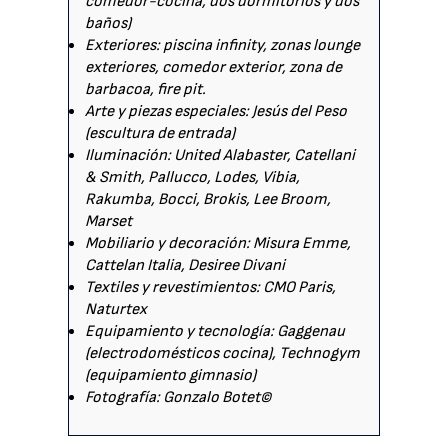
comedor-cocina, dos dormitorios y dos
baños)
Exteriores: piscina infinity, zonas lounge
exteriores, comedor exterior, zona de
barbacoa, fire pit.
Arte y piezas especiales: Jesús del Peso
(escultura de entrada)
Iluminación: United Alabaster, Catellani
& Smith, Pallucco, Lodes, Vibia,
Rakumba, Bocci, Brokis, Lee Broom,
Marset
Mobiliario y decoración: Misura Emme,
Cattelan Italia, Desiree Divani
Textiles y revestimientos: CMO Paris,
Naturtex
Equipamiento y tecnología: Gaggenau
(electrodomésticos cocina), Technogym
(equipamiento gimnasio)
Fotografía: Gonzalo Botet©