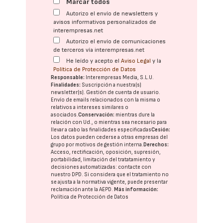
Marcar todos
Autorizo el envío de newsletters y
avisos informativos personalizados de
interempresas.net
Autorizo el envío de comunicaciones
de terceros vía interempresas.net
He leído y acepto el
Aviso Legal
y la
Política de Protección de Datos
Responsable:
Interempresas Media, S.L.U.
Finalidades:
Suscripción a nuestra(s)
newsletter(s). Gestión de cuenta de usuario.
Envío de emails relacionados con la misma o
relativos a intereses similares o
asociados.
Conservación:
mientras dure la
relación con Ud., o mientras sea necesario para
llevar a cabo las finalidades especificadas
Cesión:
Los datos pueden cederse a otras
empresas del
grupo
por motivos de gestión interna.
Derechos:
Acceso, rectificación, oposición, supresión,
portabilidad, limitación del tratatamiento y
decisiones automatizadas:
contacte con
nuestro DPD
. Si considera que el tratamiento no
se ajusta a la normativa vigente, puede presentar
reclamación ante la
AEPD
.
Más información:
Política de Protección de Datos