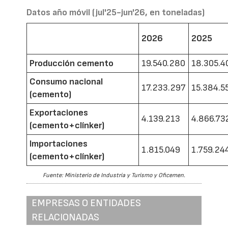
Datos año móvil (jul'25-jun'26, en toneladas)
2026
2025
Producción cemento
19.540.280
18.305.4
Consumo nacional
17.233.297
15.384.5
(cemento)
Exportaciones
4.139.213
4.866.73
(cemento+clínker)
Importaciones
1.815.049
1.759.24
(cemento+clínker)
Fuente: Ministerio de Industria y Turismo y Oficemen.
EMPRESAS O ENTIDADES
RELACIONADAS