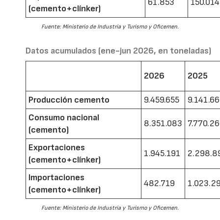
61.853
150.014
(cemento+clínker)
Fuente: Ministerio de Industria y Turismo y Oficemen.
Datos acumulados (ene-jun 2026, en toneladas)
2026
2025
Producción cemento
9.459.655
9.141.6
Consumo nacional
8.351.083
7.770.2
(cemento)
Exportaciones
1.945.191
2.298.8
(cemento+clínker)
Importaciones
482.719
1.023.2
(cemento+clínker)
Fuente: Ministerio de Industria y Turismo y Oficemen.