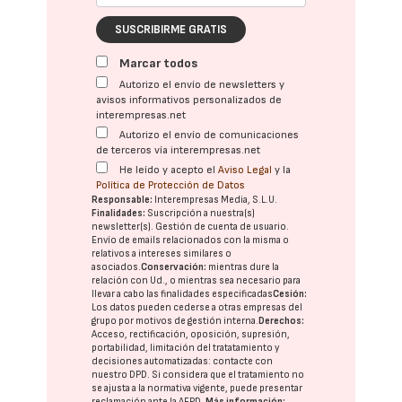
SUSCRIBIRME GRATIS
Marcar todos
Autorizo el envío de newsletters y
avisos informativos personalizados de
interempresas.net
Autorizo el envío de comunicaciones
de terceros vía interempresas.net
He leído y acepto el
Aviso Legal
y la
Política de Protección de Datos
Responsable:
Interempresas Media, S.L.U.
Finalidades:
Suscripción a nuestra(s)
newsletter(s). Gestión de cuenta de usuario.
Envío de emails relacionados con la misma o
relativos a intereses similares o
asociados.
Conservación:
mientras dure la
relación con Ud., o mientras sea necesario para
llevar a cabo las finalidades especificadas
Cesión:
Los datos pueden cederse a otras
empresas del
grupo
por motivos de gestión interna.
Derechos:
Acceso, rectificación, oposición, supresión,
portabilidad, limitación del tratatamiento y
decisiones automatizadas:
contacte con
nuestro DPD
. Si considera que el tratamiento no
se ajusta a la normativa vigente, puede presentar
reclamación ante la
AEPD
.
Más información: