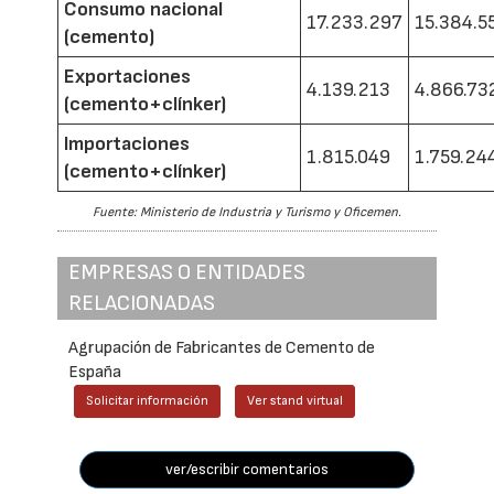
Consumo nacional
17.233.297
15.384.5
(cemento)
Exportaciones
4.139.213
4.866.73
(cemento+clínker)
Importaciones
1.815.049
1.759.24
(cemento+clínker)
Fuente: Ministerio de Industria y Turismo y Oficemen.
EMPRESAS O ENTIDADES
RELACIONADAS
Agrupación de Fabricantes de Cemento de
España
Solicitar información
Ver stand virtual
ver/escribir comentarios