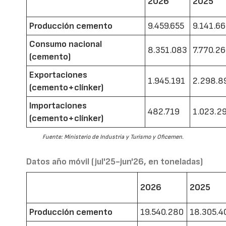
2026
2025
Producción cemento
9.459.655
9.141.6
Consumo nacional
8.351.083
7.770.2
(cemento)
Exportaciones
1.945.191
2.298.8
(cemento+clínker)
Importaciones
482.719
1.023.2
(cemento+clínker)
Fuente: Ministerio de Industria y Turismo y Oficemen.
Datos año móvil (jul'25-jun'26, en toneladas)
2026
2025
Producción cemento
19.540.280
18.305.4