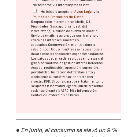
de terceros vía interempresas.net
He leído y acepto el
Aviso Legal
y la
Política de Protección de Datos
Responsable:
Interempresas Media, S.L.U.
Finalidades:
Suscripción a nuestra(s)
newsletter(s). Gestión de cuenta de usuario.
Envío de emails relacionados con la misma o
relativos a intereses similares o
asociados.
Conservación:
mientras dure la
relación con Ud., o mientras sea necesario para
llevar a cabo las finalidades especificadas
Cesión:
Los datos pueden cederse a otras
empresas del
grupo
por motivos de gestión interna.
Derechos:
Acceso, rectificación, oposición, supresión,
portabilidad, limitación del tratatamiento y
decisiones automatizadas:
contacte con
nuestro DPD
. Si considera que el tratamiento no
se ajusta a la normativa vigente, puede presentar
reclamación ante la
AEPD
.
Más información:
Política de Protección de Datos
● En junio, el consumo se elevó un 9 %