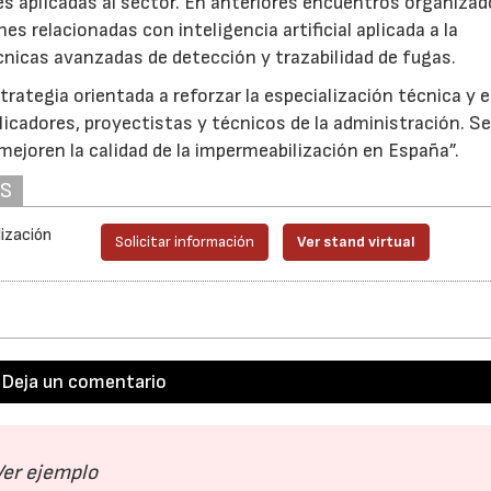
es aplicadas al sector. En anteriores encuentros organizad
s relacionadas con inteligencia artificial aplicada a la
cnicas avanzadas de detección y trazabilidad de fugas.
trategia orientada a reforzar la especialización técnica y e
licadores, proyectistas y técnicos de la administración. S
mejoren la calidad de la impermeabilización en España”.
AS
lización
Solicitar información
Ver stand virtual
Deja un comentario
28/07/2026
30/07/2026
Ver ejemplo