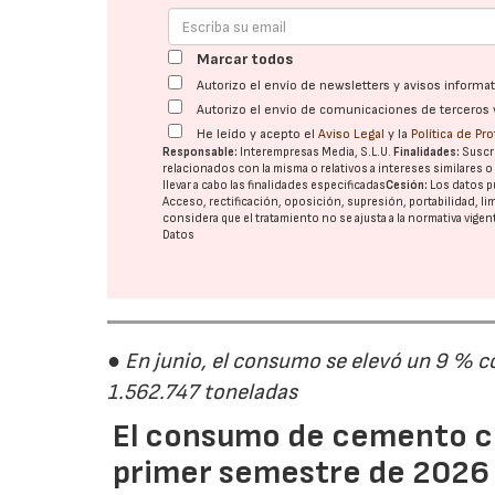
Marcar todos
Autorizo el envío de newsletters y avisos inform
Autorizo el envío de comunicaciones de terceros 
He leído y acepto el
Aviso Legal
y la
Política de Pr
Responsable:
Interempresas Media, S.L.U.
Finalidades:
Suscri
relacionados con la misma o relativos a intereses similares 
llevar a cabo las finalidades especificadas
Cesión:
Los datos p
Acceso, rectificación, oposición, supresión, portabilidad, l
considera que el tratamiento no se ajusta a la normativa vige
Datos
● En junio, el consumo se elevó un 9 % c
1.562.747 toneladas
El consumo de cemento cr
primer semestre de 2026