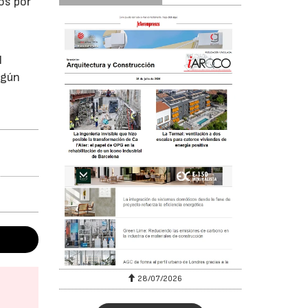
os por
l
egún
28/07/2026