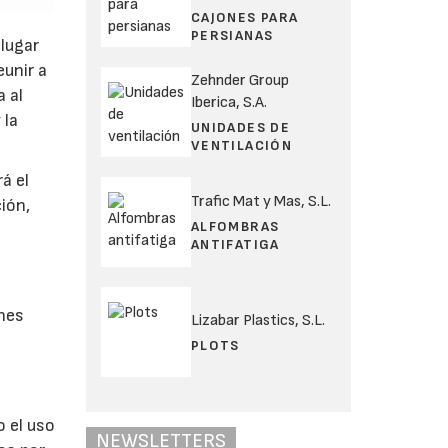
CAJONES PARA
PERSIANAS
 lugar
eunir a
Zehnder Group
a al
Iberica, S.A.
 la
UNIDADES DE
VENTILACIÓN
á el
Trafic Mat y Mas, S.L.
ión,
ALFOMBRAS
ANTIFATIGA
ones
Lizabar Plastics, S.L.
PLOTS
 el uso
NEWSLETTERS