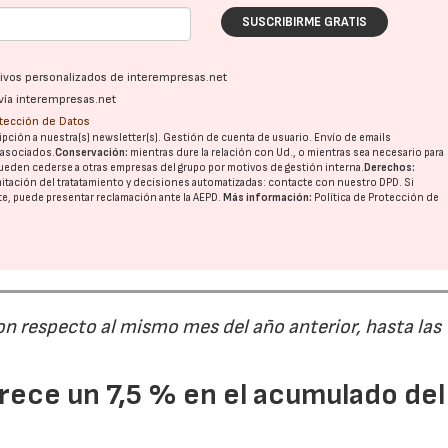
SUSCRIBIRME GRATIS
ativos personalizados de interempresas.net
vía interempresas.net
otección de Datos
pción a nuestra(s) newsletter(s). Gestión de cuenta de usuario. Envío de emails
o asociados.
Conservación:
mientras dure la relación con Ud., o mientras sea necesario para
ueden cederse a otras
empresas del grupo
por motivos de gestión interna.
Derechos:
imitación del tratatamiento y decisiones automatizadas:
contacte con nuestro DPD
. Si
nte, puede presentar reclamación ante la
AEPD
.
Más información:
Política de Protección de
on respecto al mismo mes del año anterior, hasta las
ece un 7,5 % en el acumulado del