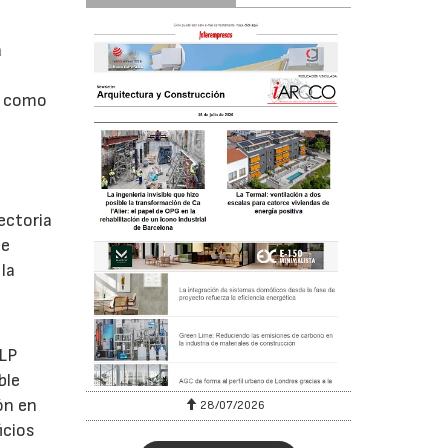
a
ra como
ectoria
de
la
RLP
ble
ón en
28/07/2026
icios