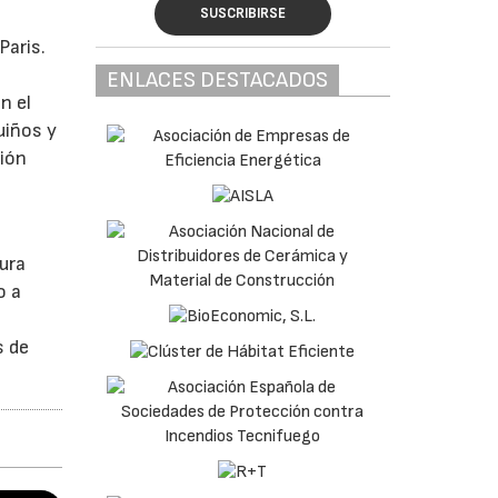
SUSCRIBIRSE
Paris.
ENLACES DESTACADOS
n el
uiños y
ción
ura
o a
s de