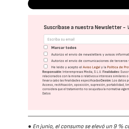
Suscríbase a nuestra Newsletter -
Marcar todos
Autorizo el envío de newsletters y avisos inform
Autorizo el envío de comunicaciones de terceros 
He leído y acepto el
Aviso Legal
y la
Política de Pr
Responsable:
Interempresas Media, S.L.U.
Finalidades:
Suscri
relacionados con la misma o relativos a intereses similares 
llevar a cabo las finalidades especificadas
Cesión:
Los datos p
Acceso, rectificación, oposición, supresión, portabilidad, l
considera que el tratamiento no se ajusta a la normativa vige
Datos
● En junio, el consumo se elevó un 9 % c