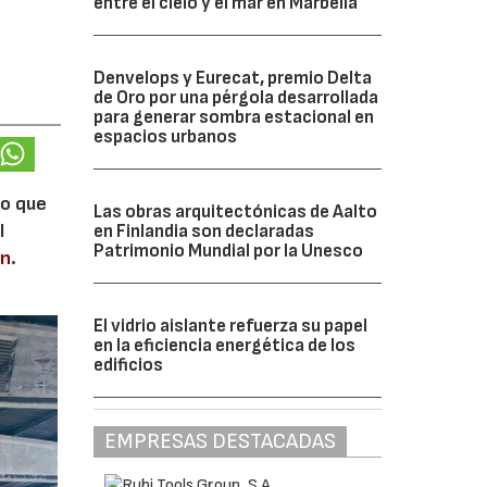
entre el cielo y el mar en Marbella
Denvelops y Eurecat, premio Delta
de Oro por una pérgola desarrollada
para generar sombra estacional en
espacios urbanos
lo que
Las obras arquitectónicas de Aalto
l
en Finlandia son declaradas
Patrimonio Mundial por la Unesco
en
.
El vidrio aislante refuerza su papel
en la eficiencia energética de los
edificios
EMPRESAS DESTACADAS