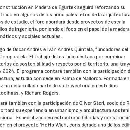
Construcción en Madera de Egurtek seguirá reforzando su
ado en algunos de los principales retos de la arquitectur
 de estudio, el foro abordará desde proyectos de escala
los de ingeniería, poniendo el foco en el papel de la made
máticos y sociales actuales.
rgo de Óscar Andrés e Iván Andrés Quintela, fundadores del
Compostela. El trabajo del estudio destaca por combinar
rios de sostenibilidad y respeto por el territorio, una tray
 2024. El programa contará también con la participación 
ctura, estudio con sede en Palma de Mallorca. Formada en 
z ha desarrollado parte de su trayectoria en estudios
oolhaas, y Richard Rogers.
rá también con la participación de Oliver Sterl, socio de 
portará su experiencia en urbanismo y arquitectura sosteni
sional. Especializado en estructuras híbridas y construcci
28/07/2026
30/07/2026
ión en el proyecto ‘HoHo Wien’, considerado uno de los edif