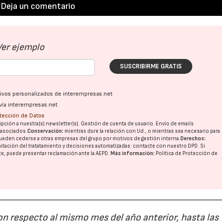
Deja un comentario
Ver ejemplo
SUSCRIBIRME GRATIS
ativos personalizados de interempresas.net
vía interempresas.net
otección de Datos
pción a nuestra(s) newsletter(s). Gestión de cuenta de usuario. Envío de emails
o asociados.
Conservación:
mientras dure la relación con Ud., o mientras sea necesario para
ueden cederse a otras
empresas del grupo
por motivos de gestión interna.
Derechos:
imitación del tratatamiento y decisiones automatizadas:
contacte con nuestro DPD
. Si
nte, puede presentar reclamación ante la
AEPD
.
Más información:
Política de Protección de
on respecto al mismo mes del año anterior, hasta las