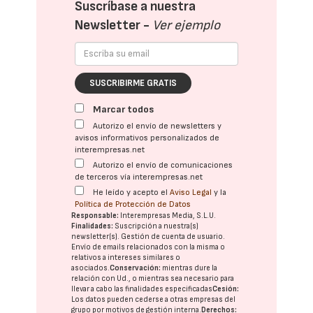
Suscríbase a nuestra
Newsletter -
Ver ejemplo
SUSCRIBIRME GRATIS
Marcar todos
Autorizo el envío de newsletters y
avisos informativos personalizados de
interempresas.net
Autorizo el envío de comunicaciones
de terceros vía interempresas.net
He leído y acepto el
Aviso Legal
y la
Política de Protección de Datos
Responsable:
Interempresas Media, S.L.U.
Finalidades:
Suscripción a nuestra(s)
newsletter(s). Gestión de cuenta de usuario.
Envío de emails relacionados con la misma o
relativos a intereses similares o
asociados.
Conservación:
mientras dure la
relación con Ud., o mientras sea necesario para
llevar a cabo las finalidades especificadas
Cesión:
Los datos pueden cederse a otras
empresas del
grupo
por motivos de gestión interna.
Derechos: