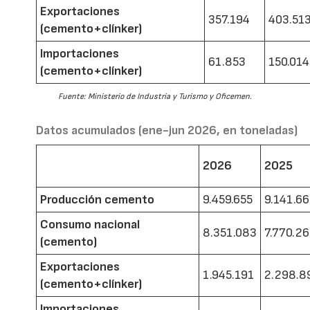
Exportaciones
357.194
403.51
(cemento+clínker)
Importaciones
61.853
150.014
(cemento+clínker)
Fuente: Ministerio de Industria y Turismo y Oficemen.
Datos acumulados (ene-jun 2026, en toneladas)
2026
2025
Producción cemento
9.459.655
9.141.6
Consumo nacional
8.351.083
7.770.2
(cemento)
Exportaciones
1.945.191
2.298.8
(cemento+clínker)
Importaciones