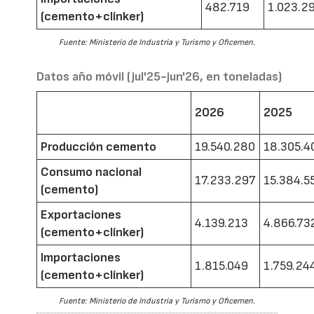
482.719
1.023.2
(cemento+clínker)
Fuente: Ministerio de Industria y Turismo y Oficemen.
Datos año móvil (jul'25-jun'26, en toneladas)
2026
2025
Producción cemento
19.540.280
18.305.4
Consumo nacional
17.233.297
15.384.5
(cemento)
Exportaciones
4.139.213
4.866.73
(cemento+clínker)
Importaciones
1.815.049
1.759.24
(cemento+clínker)
Fuente: Ministerio de Industria y Turismo y Oficemen.