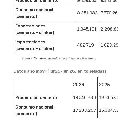
Producción cemento
9.459.655
9.141.6
Consumo nacional
8.351.083
7.770.2
(cemento)
Exportaciones
1.945.191
2.298.8
(cemento+clínker)
Importaciones
482.719
1.023.2
(cemento+clínker)
Fuente: Ministerio de Industria y Turismo y Oficemen.
Datos año móvil (jul'25-jun'26, en toneladas)
2026
2025
Producción cemento
19.540.280
18.305.4
Consumo nacional
17.233.297
15.384.5
(cemento)