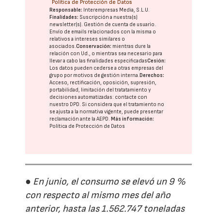
Política de Protección de Datos
Responsable:
Interempresas Media, S.L.U.
Finalidades:
Suscripción a nuestra(s)
newsletter(s). Gestión de cuenta de usuario.
Envío de emails relacionados con la misma o
relativos a intereses similares o
asociados.
Conservación:
mientras dure la
relación con Ud., o mientras sea necesario para
llevar a cabo las finalidades especificadas
Cesión:
Los datos pueden cederse a otras
empresas del
grupo
por motivos de gestión interna.
Derechos:
Acceso, rectificación, oposición, supresión,
portabilidad, limitación del tratatamiento y
decisiones automatizadas:
contacte con
nuestro DPD
. Si considera que el tratamiento no
se ajusta a la normativa vigente, puede presentar
reclamación ante la
AEPD
.
Más información:
Política de Protección de Datos
● En junio, el consumo se elevó un 9 %
con respecto al mismo mes del año
anterior, hasta las 1.562.747 toneladas