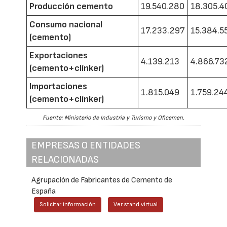
Producción cemento
19.540.280
18.305.4
Consumo nacional
17.233.297
15.384.5
(cemento)
Exportaciones
4.139.213
4.866.73
(cemento+clínker)
Importaciones
1.815.049
1.759.24
(cemento+clínker)
Fuente: Ministerio de Industria y Turismo y Oficemen.
EMPRESAS O ENTIDADES
RELACIONADAS
Agrupación de Fabricantes de Cemento de
España
Solicitar información
Ver stand virtual