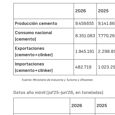
2026
2025
Producción cemento
9.459.655
9.141.6
Consumo nacional
8.351.083
7.770.2
(cemento)
Exportaciones
1.945.191
2.298.8
(cemento+clínker)
Importaciones
482.719
1.023.2
(cemento+clínker)
Fuente: Ministerio de Industria y Turismo y Oficemen.
Datos año móvil (jul'25-jun'26, en toneladas)
2026
2025