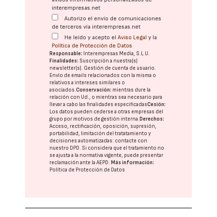
interempresas.net
Autorizo el envío de comunicaciones
de terceros vía interempresas.net
He leído y acepto el
Aviso Legal
y la
Política de Protección de Datos
Responsable:
Interempresas Media, S.L.U.
Finalidades:
Suscripción a nuestra(s)
newsletter(s). Gestión de cuenta de usuario.
Envío de emails relacionados con la misma o
relativos a intereses similares o
asociados.
Conservación:
mientras dure la
relación con Ud., o mientras sea necesario para
llevar a cabo las finalidades especificadas
Cesión:
Los datos pueden cederse a otras
empresas del
grupo
por motivos de gestión interna.
Derechos:
Acceso, rectificación, oposición, supresión,
portabilidad, limitación del tratatamiento y
decisiones automatizadas:
contacte con
nuestro DPD
. Si considera que el tratamiento no
se ajusta a la normativa vigente, puede presentar
reclamación ante la
AEPD
.
Más información:
Política de Protección de Datos