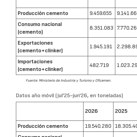
Producción cemento
9.459.655
9.141.6
Consumo nacional
8.351.083
7.770.2
(cemento)
Exportaciones
1.945.191
2.298.8
(cemento+clínker)
Importaciones
482.719
1.023.2
(cemento+clínker)
Fuente: Ministerio de Industria y Turismo y Oficemen.
Datos año móvil (jul'25-jun'26, en toneladas)
2026
2025
Producción cemento
19.540.280
18.305.4