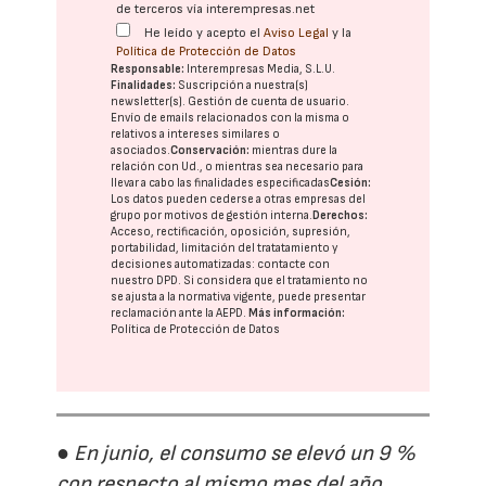
de terceros vía interempresas.net
He leído y acepto el
Aviso Legal
y la
Política de Protección de Datos
Responsable:
Interempresas Media, S.L.U.
Finalidades:
Suscripción a nuestra(s)
newsletter(s). Gestión de cuenta de usuario.
Envío de emails relacionados con la misma o
relativos a intereses similares o
asociados.
Conservación:
mientras dure la
relación con Ud., o mientras sea necesario para
llevar a cabo las finalidades especificadas
Cesión:
Los datos pueden cederse a otras
empresas del
grupo
por motivos de gestión interna.
Derechos:
Acceso, rectificación, oposición, supresión,
portabilidad, limitación del tratatamiento y
decisiones automatizadas:
contacte con
nuestro DPD
. Si considera que el tratamiento no
se ajusta a la normativa vigente, puede presentar
reclamación ante la
AEPD
.
Más información:
Política de Protección de Datos
● En junio, el consumo se elevó un 9 %
con respecto al mismo mes del año