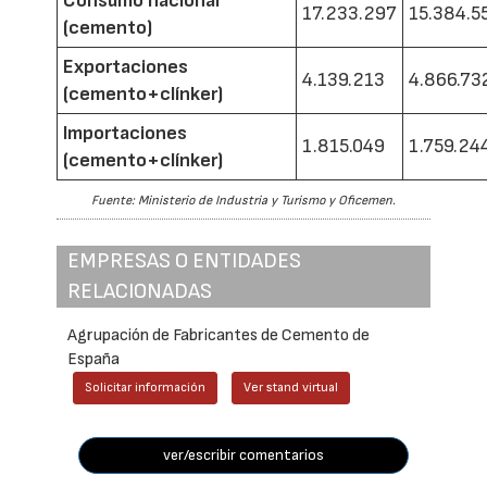
Consumo nacional
17.233.297
15.384.5
(cemento)
Exportaciones
4.139.213
4.866.73
(cemento+clínker)
Importaciones
1.815.049
1.759.24
(cemento+clínker)
Fuente: Ministerio de Industria y Turismo y Oficemen.
EMPRESAS O ENTIDADES
RELACIONADAS
Agrupación de Fabricantes de Cemento de
España
Solicitar información
Ver stand virtual
ver/escribir comentarios