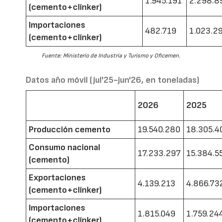
1.945.191
2.298.8
(cemento+clínker)
Importaciones
482.719
1.023.2
(cemento+clínker)
Fuente: Ministerio de Industria y Turismo y Oficemen.
Datos año móvil (jul'25-jun'26, en toneladas)
2026
2025
Producción cemento
19.540.280
18.305.4
Consumo nacional
17.233.297
15.384.5
(cemento)
Exportaciones
4.139.213
4.866.73
(cemento+clínker)
Importaciones
1.815.049
1.759.24
(cemento+clínker)