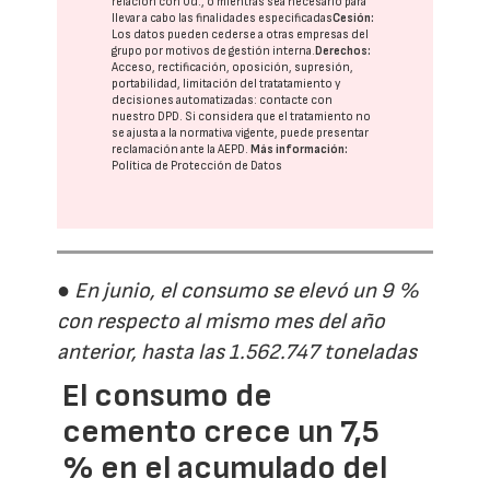
relación con Ud., o mientras sea necesario para
llevar a cabo las finalidades especificadas
Cesión:
Los datos pueden cederse a otras
empresas del
grupo
por motivos de gestión interna.
Derechos:
Acceso, rectificación, oposición, supresión,
portabilidad, limitación del tratatamiento y
decisiones automatizadas:
contacte con
nuestro DPD
. Si considera que el tratamiento no
se ajusta a la normativa vigente, puede presentar
reclamación ante la
AEPD
.
Más información:
Política de Protección de Datos
● En junio, el consumo se elevó un 9 %
con respecto al mismo mes del año
anterior, hasta las 1.562.747 toneladas
El consumo de
cemento crece un 7,5
% en el acumulado del