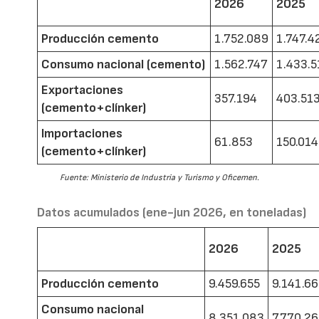
2026
2025
Producción cemento
1.752.089
1.747.4
Consumo nacional (cemento)
1.562.747
1.433.5
Exportaciones
357.194
403.51
(cemento+clínker)
Importaciones
61.853
150.014
(cemento+clínker)
Fuente: Ministerio de Industria y Turismo y Oficemen.
Datos acumulados (ene-jun 2026, en toneladas)
2026
2025
Producción cemento
9.459.655
9.141.6
Consumo nacional
8.351.083
7.770.2