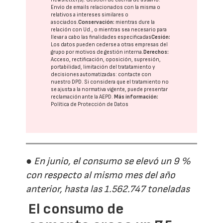
Envío de emails relacionados con la misma o
relativos a intereses similares o
asociados.
Conservación:
mientras dure la
relación con Ud., o mientras sea necesario para
llevar a cabo las finalidades especificadas
Cesión:
Los datos pueden cederse a otras
empresas del
grupo
por motivos de gestión interna.
Derechos:
Acceso, rectificación, oposición, supresión,
portabilidad, limitación del tratatamiento y
decisiones automatizadas:
contacte con
nuestro DPD
. Si considera que el tratamiento no
se ajusta a la normativa vigente, puede presentar
reclamación ante la
AEPD
.
Más información:
Política de Protección de Datos
● En junio, el consumo se elevó un 9 %
con respecto al mismo mes del año
anterior, hasta las 1.562.747 toneladas
El consumo de