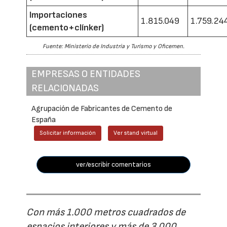
Importaciones
1.815.049
1.759.24
(cemento+clínker)
Fuente: Ministerio de Industria y Turismo y Oficemen.
EMPRESAS O ENTIDADES
RELACIONADAS
Agrupación de Fabricantes de Cemento de
España
Solicitar información
Ver stand virtual
ver/escribir comentarios
Con más 1.000 metros cuadrados de
espacios interiores y más de 3.000