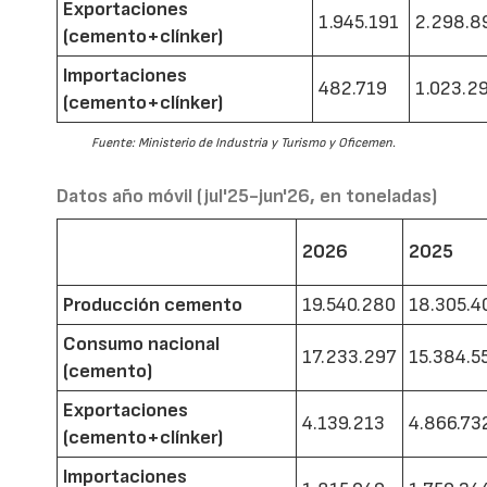
Exportaciones
1.945.191
2.298.8
(cemento+clínker)
Importaciones
482.719
1.023.2
(cemento+clínker)
Fuente: Ministerio de Industria y Turismo y Oficemen.
Datos año móvil (jul'25-jun'26, en toneladas)
2026
2025
Producción cemento
19.540.280
18.305.4
Consumo nacional
17.233.297
15.384.5
(cemento)
Exportaciones
4.139.213
4.866.73
(cemento+clínker)
Importaciones