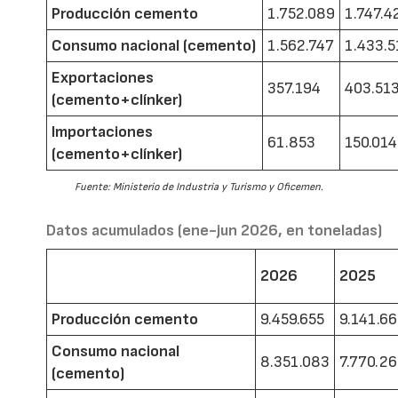
Producción cemento
1.752.089
1.747.4
Consumo nacional (cemento)
1.562.747
1.433.5
Exportaciones
357.194
403.51
(cemento+clínker)
Importaciones
61.853
150.014
(cemento+clínker)
Fuente: Ministerio de Industria y Turismo y Oficemen.
Datos acumulados (ene-jun 2026, en toneladas)
2026
2025
Producción cemento
9.459.655
9.141.6
Consumo nacional
8.351.083
7.770.2
(cemento)