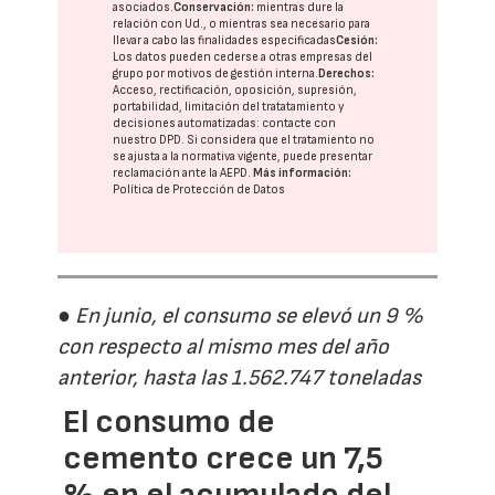
asociados.
Conservación:
mientras dure la
relación con Ud., o mientras sea necesario para
llevar a cabo las finalidades especificadas
Cesión:
Los datos pueden cederse a otras
empresas del
grupo
por motivos de gestión interna.
Derechos:
Acceso, rectificación, oposición, supresión,
portabilidad, limitación del tratatamiento y
decisiones automatizadas:
contacte con
nuestro DPD
. Si considera que el tratamiento no
se ajusta a la normativa vigente, puede presentar
reclamación ante la
AEPD
.
Más información:
Política de Protección de Datos
● En junio, el consumo se elevó un 9 %
con respecto al mismo mes del año
anterior, hasta las 1.562.747 toneladas
El consumo de
cemento crece un 7,5
% en el acumulado del