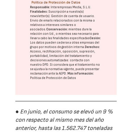
Política de Protección de Datos
Responsable:
Interempresas Media, S.L.U.
Finalidades:
Suscripción a nuestra(s)
newsletter(s). Gestión de cuenta de usuario.
Envío de emails relacionados con la misma o
relativos a intereses similares o
asociados.
Conservación:
mientras dure la
relación con Ud., o mientras sea necesario para
llevar a cabo las finalidades especificadas
Cesión:
Los datos pueden cederse a otras
empresas del
grupo
por motivos de gestión interna.
Derechos:
Acceso, rectificación, oposición, supresión,
portabilidad, limitación del tratatamiento y
decisiones automatizadas:
contacte con
nuestro DPD
. Si considera que el tratamiento no
se ajusta a la normativa vigente, puede presentar
reclamación ante la
AEPD
.
Más información:
Política de Protección de Datos
● En junio, el consumo se elevó un 9 %
con respecto al mismo mes del año
anterior, hasta las 1.562.747 toneladas