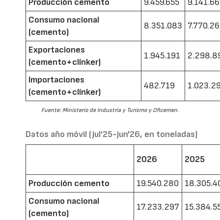
Producción cemento
9.459.655
9.141.6
Consumo nacional
8.351.083
7.770.2
(cemento)
Exportaciones
1.945.191
2.298.8
(cemento+clínker)
Importaciones
482.719
1.023.2
(cemento+clínker)
Fuente: Ministerio de Industria y Turismo y Oficemen.
Datos año móvil (jul'25-jun'26, en toneladas)
2026
2025
Producción cemento
19.540.280
18.305.4
Consumo nacional
17.233.297
15.384.5
(cemento)