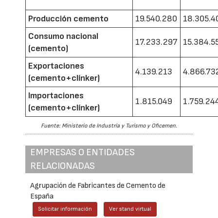
Producción cemento
19.540.280
18.305.4
Consumo nacional
17.233.297
15.384.5
(cemento)
Exportaciones
4.139.213
4.866.73
(cemento+clínker)
Importaciones
1.815.049
1.759.24
(cemento+clínker)
Fuente: Ministerio de Industria y Turismo y Oficemen.
EMPRESAS O ENTIDADES
RELACIONADAS
Agrupación de Fabricantes de Cemento de
España
Solicitar información
Ver stand virtual