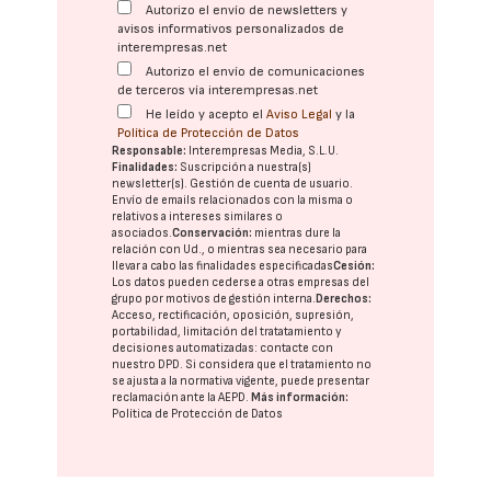
Autorizo el envío de newsletters y
avisos informativos personalizados de
interempresas.net
Autorizo el envío de comunicaciones
de terceros vía interempresas.net
He leído y acepto el
Aviso Legal
y la
Política de Protección de Datos
Responsable:
Interempresas Media, S.L.U.
Finalidades:
Suscripción a nuestra(s)
newsletter(s). Gestión de cuenta de usuario.
Envío de emails relacionados con la misma o
relativos a intereses similares o
asociados.
Conservación:
mientras dure la
relación con Ud., o mientras sea necesario para
llevar a cabo las finalidades especificadas
Cesión:
Los datos pueden cederse a otras
empresas del
grupo
por motivos de gestión interna.
Derechos:
Acceso, rectificación, oposición, supresión,
portabilidad, limitación del tratatamiento y
decisiones automatizadas:
contacte con
nuestro DPD
. Si considera que el tratamiento no
se ajusta a la normativa vigente, puede presentar
reclamación ante la
AEPD
.
Más información:
Política de Protección de Datos