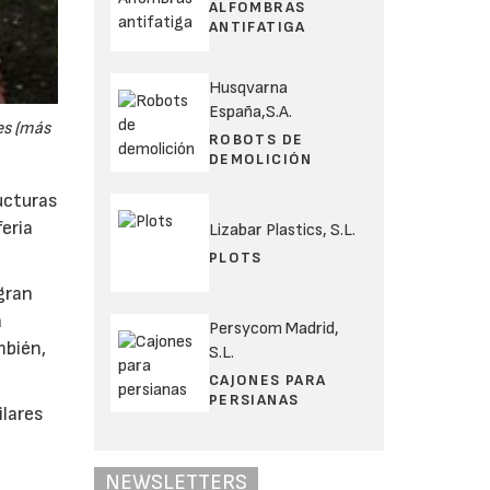
ALFOMBRAS
ANTIFATIGA
Husqvarna
España,S.A.
es (más
ROBOTS DE
DEMOLICIÓN
ucturas
eria
Lizabar Plastics, S.L.
PLOTS
gran
a
Persycom Madrid,
mbién,
S.L.
CAJONES PARA
PERSIANAS
ilares
NEWSLETTERS