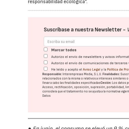
responsabilidad ecológica”.
Suscríbase a nuestra Newsletter -
Marcar todos
Autorizo el envío de newsletters y avisos inform
Autorizo el envío de comunicaciones de terceros 
He leído y acepto el
Aviso Legal
y la
Política de Pr
Responsable:
Interempresas Media, S.L.U.
Finalidades:
Suscri
relacionados con la misma o relativos a intereses similares 
llevar a cabo las finalidades especificadas
Cesión:
Los datos p
Acceso, rectificación, oposición, supresión, portabilidad, l
considera que el tratamiento no se ajusta a la normativa vige
Datos
● En junio, el consumo se elevó un 9 % c