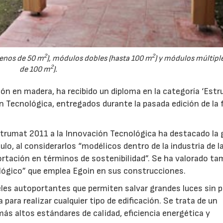
2
2
enos de 50 m
), módulos dobles (hasta 100 m
) y módulos múltipl
2
de 100 m
).
ión en madera, ha recibido un diploma en la categoría ‘Estr
n Tecnológica, entregados durante la pasada edición de la f
nstrumat 2011 a la Innovación Tecnológica ha destacado la 
ulo, al considerarlos “modélicos dentro de la industria de l
ortación en términos de sostenibilidad”. Se ha valorado ta
ológico” que emplea Egoin en sus construcciones.
es autoportantes que permiten salvar grandes luces sin p
para realizar cualquier tipo de edificación. Se trata de un
ás altos estándares de calidad, eficiencia energética y