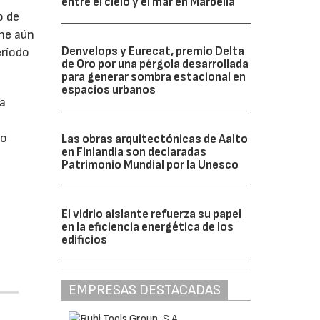
entre el cielo y el mar en Marbella
o de
ne aún
Denvelops y Eurecat, premio Delta
eríodo
de Oro por una pérgola desarrollada
para generar sombra estacional en
espacios urbanos
da
do
Las obras arquitectónicas de Aalto
en Finlandia son declaradas
Patrimonio Mundial por la Unesco
El vidrio aislante refuerza su papel
en la eficiencia energética de los
edificios
EMPRESAS DESTACADAS