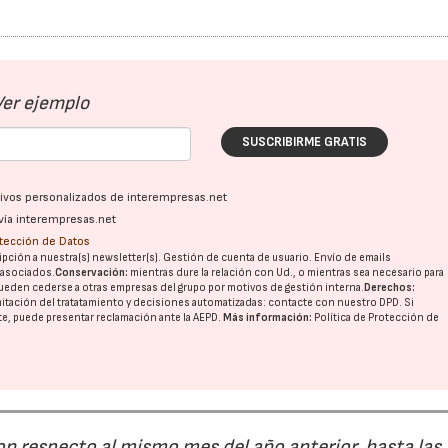
Ver ejemplo
SUSCRIBIRME GRATIS
ativos personalizados de interempresas.net
vía interempresas.net
otección de Datos
pción a nuestra(s) newsletter(s). Gestión de cuenta de usuario. Envío de emails
o asociados.
Conservación:
mientras dure la relación con Ud., o mientras sea necesario para
ueden cederse a otras
empresas del grupo
por motivos de gestión interna.
Derechos:
imitación del tratatamiento y decisiones automatizadas:
contacte con nuestro DPD
. Si
nte, puede presentar reclamación ante la
AEPD
.
Más información:
Política de Protección de
28/07/2026
30/07/2026
on respecto al mismo mes del año anterior, hasta las